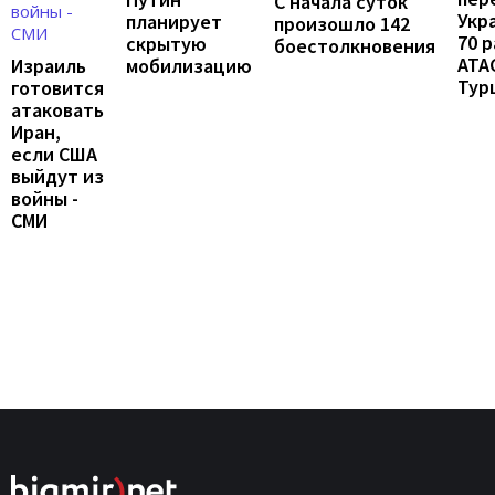
С начала суток
Укр
планирует
произошло 142
70 
скрытую
боестолкновения
ATA
мобилизацию
Израиль
Тур
готовится
атаковать
Иран,
если США
выйдут из
войны -
СМИ