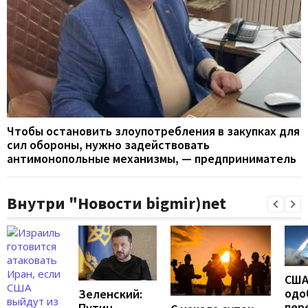
Чтобы остановить злоупотребления в закупках для
сил обороны, нужно задействовать
антимонопольные механизмы, — предприниматель
Внутри "Новости bigmir)net
СШ
одо
Зеленский:
пер
Путин