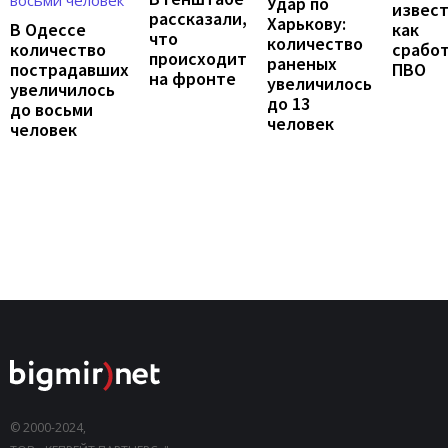
Удар по
извест
рассказали,
Харькову:
В Одессе
как
что
количество
количество
срабо
происходит
раненых
пострадавших
ПВО
на фронте
увеличилось
увеличилось
до 13
до восьми
человек
человек
© 2000-2024,