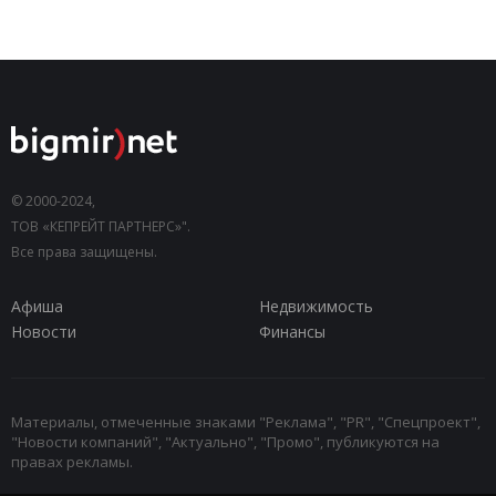
© 2000-2024,
ТОВ «КЕПРЕЙТ ПАРТНЕРС»".
Все права защищены.
Афиша
Недвижимость
Новости
Финансы
Материалы, отмеченные знаками "Реклама", "PR", "Спецпроект",
"Новости компаний", "Актуально", "Промо", публикуются на
правах рекламы.