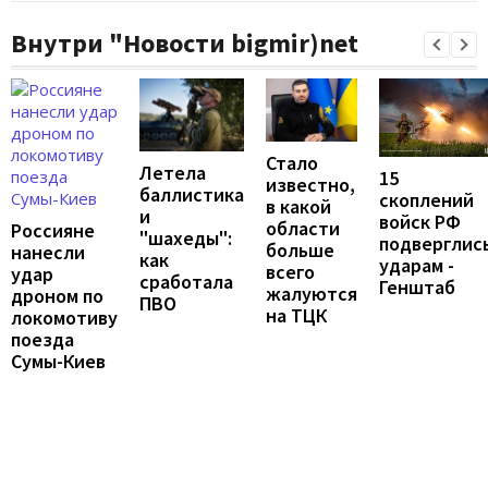
Внутри "Новости bigmir)net
Стало
Летела
15
известно,
баллистика
скоплений
в какой
и
войск РФ
области
Россияне
"шахеды":
подверглис
больше
нанесли
как
ударам -
всего
удар
сработала
Генштаб
жалуются
дроном по
ПВО
на ТЦК
локомотиву
поезда
Сумы-Киев