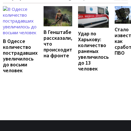
Стало
В Генштабе
Удар по
извест
рассказали,
Харькову:
В Одессе
как
что
количество
количество
срабо
происходит
раненых
пострадавших
ПВО
на фронте
увеличилось
увеличилось
до 13
до восьми
человек
человек