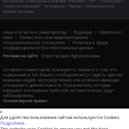
Материалы, отмеченные знаками "Реклама", "PR", "Спецпроект",
"Новости компаний", "Актуально", "Промо", публикуются на
правах рекламы.
Наши контакты и схема проезда
|
Редакция
|
Связаться с
нами
|
Разместить свои видеоматериалы
|
Пользовательское Соглашение
|
Политика в сфере
конфиденциальности и персональных данных
Реклама на сайте:
Отдел продаж digital рекламы
Оставляя комментарий, пожалуйста, помните о том, что
содержание и тон Вашего сообщения могут задеть чувства
реальных людей, непосредственно или косвенно имеющих
отношение к данной новости. Пользователи, которые
нарушают эти правила грубо или систематически, будут
заблокированы.
Полная версия правил
x
Для удобства пользования сайтом используются Cookies.
Подробнее...
This website uses Cookies to ensure you get the best