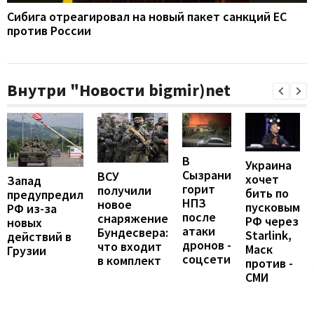
Сибига отреагировал на новый пакет санкций ЕС
против России
Внутри "Новости bigmir)net
В
Украина
Сызрани
ВСУ
хочет
Запад
горит
получили
бить по
предупредил
НПЗ
новое
пусковым
РФ из-за
после
снаряжение
РФ через
новых
атаки
Бундесвера:
Starlink,
действий в
дронов -
что входит
Маск
Грузии
соцсети
в комплект
против -
СМИ