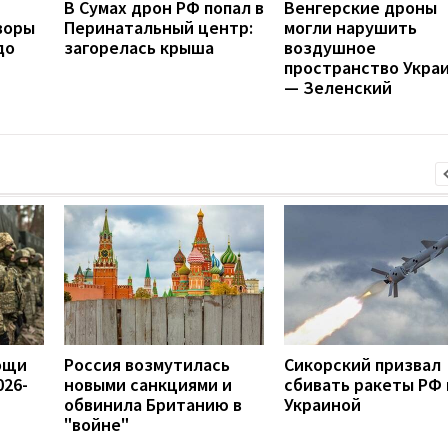
В Сумах дрон РФ попал в
Венгерские дроны
воры
Перинатальный центр:
могли нарушить
до
загорелась крыша
воздушное
пространство Укра
— Зеленский
ощи
Россия возмутилась
Сикорский призвал
026-
новыми санкциями и
сбивать ракеты РФ
обвинила Британию в
Украиной
"войне"