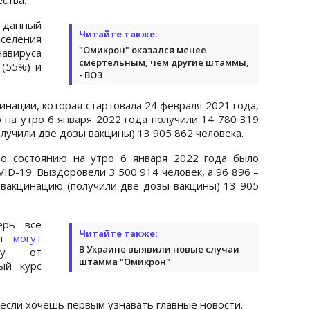
 данный
Читайте также:
селения
"Омикрон" оказался менее
навируса
смертельным, чем другие штаммы,
 (55%) и
- ВОЗ
инации, которая стартовала 24 февраля 2021 года,
 на утро 6 января 2022 года получили 14 780 319
лучили две дозы вакцины) 13 905 862 человека.
по состоянию на утро 6 января 2022 года было
ID-19. Выздоровели 3 500 914 человек, а 96 896 –
вакцинацию (получили две дозы вакцины) 13 905
ерь все
Читайте также:
ет
могут
В Украине выявили новые случаи
ку от
штамма "Омикрон"
ый курс
 если хочешь первым узнавать главные новости.