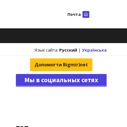
Почта
Искать
Язык сайта:
Русский
|
Українська
Допомогти Bigmir)net
Мы в социальных сетях