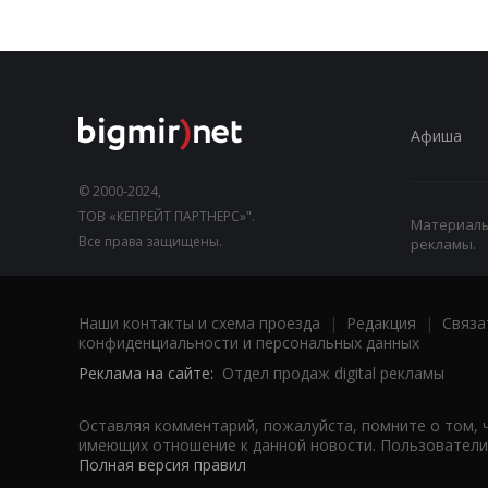
Афиша
© 2000-2024,
ТОВ «КЕПРЕЙТ ПАРТНЕРС»".
Материалы,
Все права защищены.
рекламы.
Наши контакты и схема проезда
|
Редакция
|
Связа
конфиденциальности и персональных данных
Реклама на сайте:
Отдел продаж digital рекламы
Оставляя комментарий, пожалуйста, помните о том, 
имеющих отношение к данной новости. Пользователи,
Полная версия правил