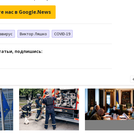
е нас в Google.News
авирус
Виктор Ляшко
СOVID-19
татьи, подпишись: