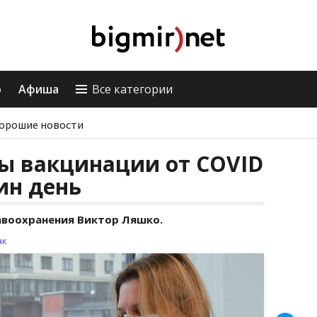
о
Афиша
Все категории
орошие новости
ы вакцинации от COVID
ин день
авоохранения Виктор Ляшко.
ак