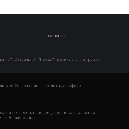
Финансы
аний", "Актуально", "Промо", публикуются на правах
льское Соглашение
|
Политика в сфере
реальных людей, непосредственно или косвенно
ут заблокированы.