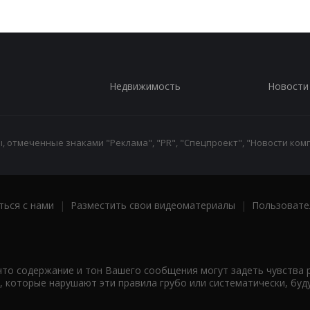
Недвижимость
Новости
 отмеченные знаками "Реклама", "PR", "Спецпроект", "Новости комп
ться с нами
|
Разместить свои видеоматериалы
|
Пользовате
что содержание и тон Вашего сообщения могут задеть чувства 
 которые нарушают эти правила грубо или систематически, буд