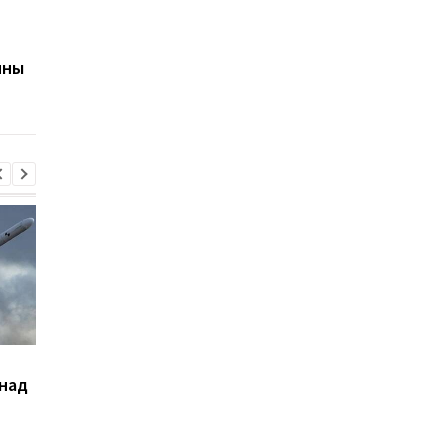
С первой недели войны
Население Украины
Кремль разрешил
уменьшилось до 35,8
жестокое обращение с
млн человек: в Кабм
ины
украинскими пленными
озвучили данные о
- WSJ
демографической
ситуации
Сикорский призвал
Кредитный кризис
 над
сбивать ракеты РФ над
ударил по крупнейш
Украиной
банкам РФ - разведк