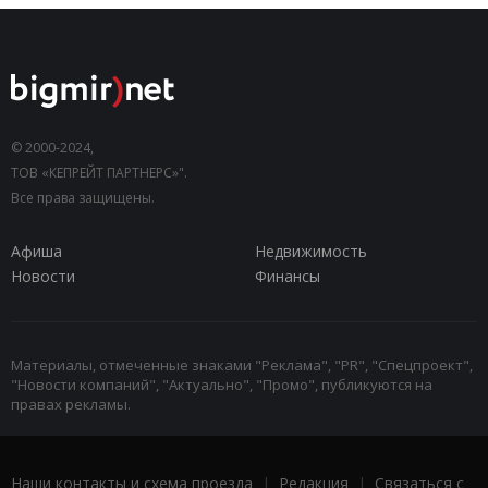
© 2000-2024,
ТОВ «КЕПРЕЙТ ПАРТНЕРС»".
Все права защищены.
Афиша
Недвижимость
Новости
Финансы
Материалы, отмеченные знаками "Реклама", "PR", "Спецпроект",
"Новости компаний", "Актуально", "Промо", публикуются на
правах рекламы.
Наши контакты и схема проезда
|
Редакция
|
Связаться с