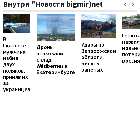
Внутри "Новости bigmir)net
Геншт
В
назвал
Удары по
Гданьске
Дроны
новые
Запорожской
мужчина
атаковали
потер
области:
избил
склад
росси
десять
двух
Wildberries в
раненых
поляков,
Екатеринбурге
приняв их
за
украинцев