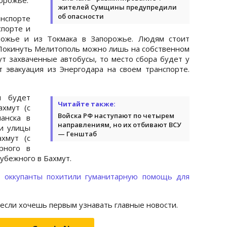
жителей Сумщины предупредили
об опасности
анспорте
спорте и
рожье и из Токмака в Запорожье. Людям стоит
 Покинуть Мелитополь можно лишь на собственном
ут захваченные автобусы, то место сбора будет у
 эвакуация из Энергодара на своем транспорте.
я будет
Читайте также:
хмут (с
Войска РФ наступают по четырем
чанска в
направлениям, но их отбивают ВСУ
и улицы
— Генштаб
хмут (с
рного в
Рубежного в Бахмут.
о
оккупанты похитили гуманитарную помощь для
 если хочешь первым узнавать главные новости.