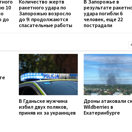
тного
Количество жертв
В Запорожье в
ью 10
ракетного удара по
результате ракетн
во
Запорожью возросло
удара погибли 6
о до
до 9: продолжаются
человек, еще 22
спасательные работы
пострадали
те
В Гданьске мужчина
Дроны атаковали с
избил двух поляков,
Wildberries в
приняв их за украинцев
Екатеринбурге