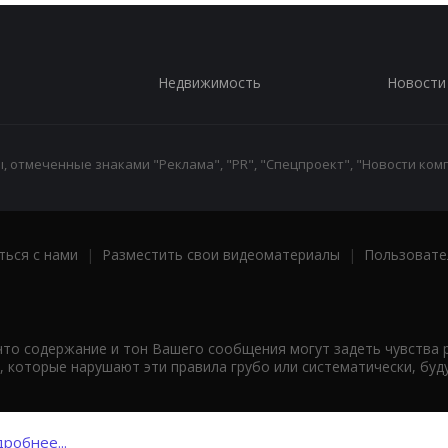
Недвижимость
Новости
 отмеченные знаками "Реклама", "PR", "Спецпроект", "Новости комп
ться с нами
|
Разместить свои видеоматериалы
|
Пользовате
что содержание и тон Вашего сообщения могут задеть чувства 
 которые нарушают эти правила грубо или систематически, буд
робнее...