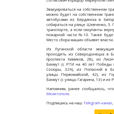
Эвакуироваться на собственном тр
можно будет на собственном тран
автобусами из Бердянска в Запо
собираться на улице Шевченко, 5.
транспорте, а если оккупанты верн
пожарной части №10. Также будет
Место сбора машин объявят власти.
Из Луганской области эвакуаци
проходить из Северодонецка в Ба
проспекта Химиков, 28), из Лиси
Бахмут (с РТИ на 40 лет Победы 
Сосюры, 324), из Попасной в Ба
улицы Первомайской, 42), из Го
Бахмут (с улицы Гагарина, 13) и из 
Напомним, ранее сообщалось, чт
Мелитополя
.
Подпишись на наш
Telegram-канал
,