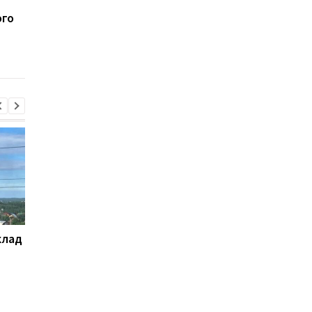
Россияне обстреляли
Оккупанты расстрел
ого
клинику в Запорожье: 3
гражданскую женщ
погибших и 16
в Донецкой области
пострадавших
(фото)
клад
Удары по Запорожской
Генштаб назвал нов
области: десять
потери россиян
раненых