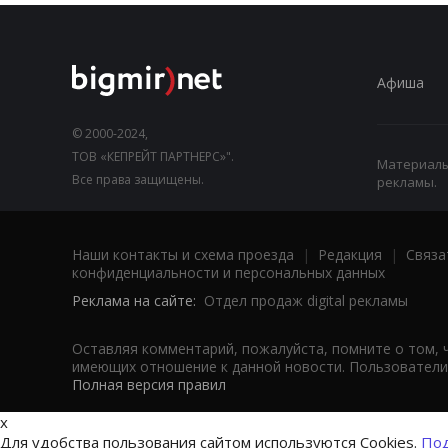
Афиша
© 2000-2024,
ТОВ «КЕПРЕЙТ ПАРТНЕРС»".
Материалы,
Все права защищены.
рекламы.
Наши контакты и схема проезда
|
Редакция
|
Связа
конфиденциальности и персональных данных
Реклама на сайте:
Отдел продаж digital рекламы
Оставляя комментарий, пожалуйста, помните о том, 
имеющих отношение к данной новости. Пользователи,
Полная версия правил
x
Для удобства пользования сайтом используются Cookies.
Под