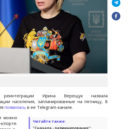
тр реинтеграции Ирина Верещук назвала
ации населения, запланированные на пятницу, 8
ия
появилась
в ее Telegram-канале.
и можно
Читайте также:
порте.
"Сначала - разминирование":
орожье.