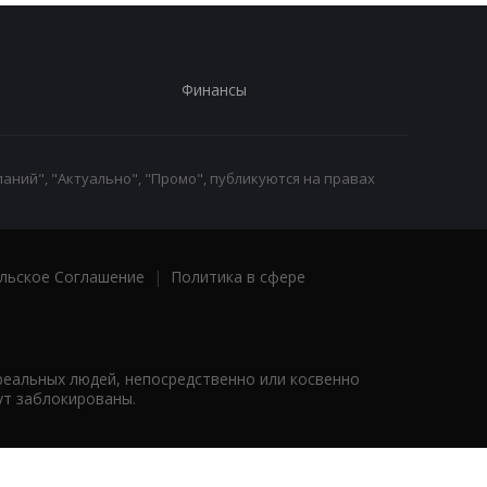
Финансы
аний", "Актуально", "Промо", публикуются на правах
льское Соглашение
|
Политика в сфере
реальных людей, непосредственно или косвенно
ут заблокированы.