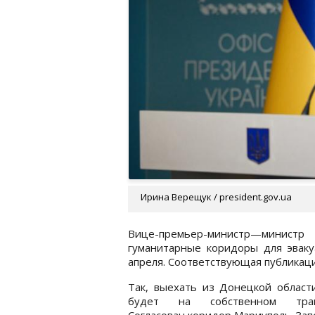
Ирина Верещук / president.gov.ua
Вице-премьер-министр—минис
гуманитарные коридоры для эваку
апреля. Соответствующая публикац
Так, выехать из Донецкой област
будет на собственном транс
Согласован коридор Мариуполь-Зап