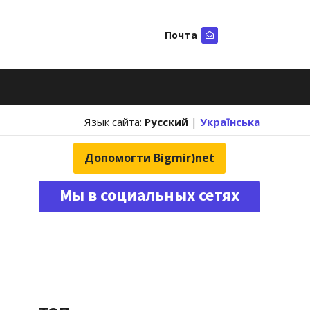
Почта
Искать
Язык сайта:
Русский
|
Українська
Допомогти Bigmir)net
Мы в социальных сетях