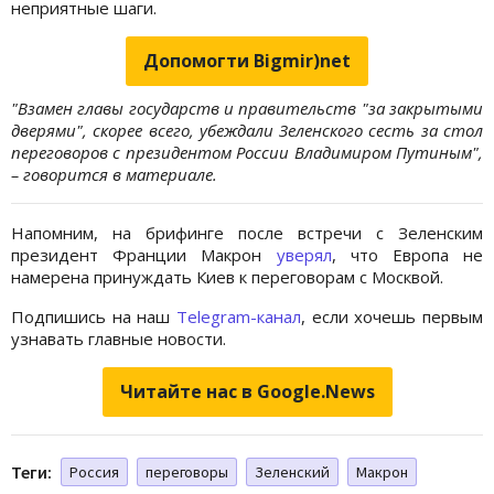
неприятные шаги.
Допомогти Bigmir)net
"Взамен главы государств и правительств "за закрытыми
дверями", скорее всего, убеждали Зеленского сесть за стол
переговоров с президентом России Владимиром Путиным",
– говорится в материале.
Напомним, на брифинге после встречи с Зеленским
президент Франции Макрон
уверял
, что Европа не
намерена принуждать Киев к переговорам с Москвой.
Подпишись на наш
Telegram-канал
, если хочешь первым
узнавать главные новости.
Читайте нас в Google.News
Теги:
Россия
переговоры
Зеленский
Макрон