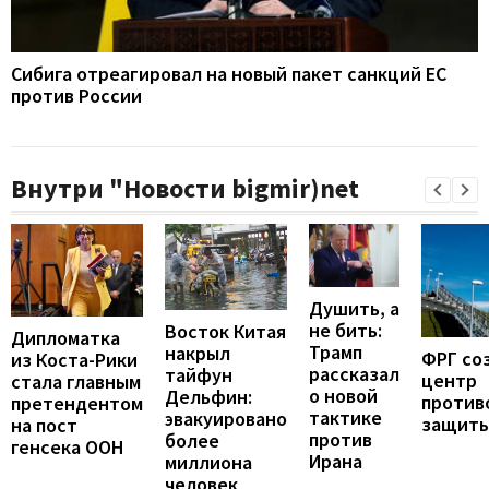
Сибига отреагировал на новый пакет санкций ЕС
против России
Внутри "Новости bigmir)net
Душить, а
не бить:
Восток Китая
Дипломатка
Трамп
накрыл
ФРГ со
из Коста-Рики
рассказал
тайфун
центр
стала главным
о новой
Дельфин:
против
претендентом
тактике
эвакуировано
защит
на пост
против
более
генсека ООН
Ирана
миллиона
человек