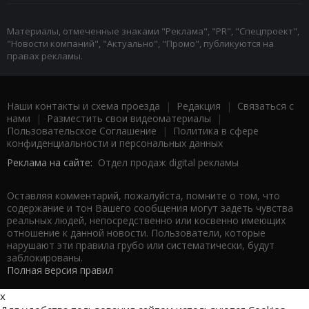
Материалы, отмеченные знаками "Реклама", "PR", "Спецпроект",
"Новости компаний", "Актуально", "Промо", публикуются на
правах рекламы.
Наши контакты и схема проезда
|
Редакция
|
Связаться с
нами
|
Разместить свои видеоматериалы
|
Пользовательское Соглашение
|
Политика в сфере
конфиденциальности и персональных данных
Реклама на сайте:
Отдел продаж digital рекламы
Оставляя комментарий, пожалуйста, помните о том, что
содержание и тон Вашего сообщения могут задеть чувства
реальных людей, непосредственно или косвенно имеющих
отношение к данной новости. Пользователи, которые
нарушают эти правила грубо или систематически, будут
заблокированы.
Полная версия правил
x