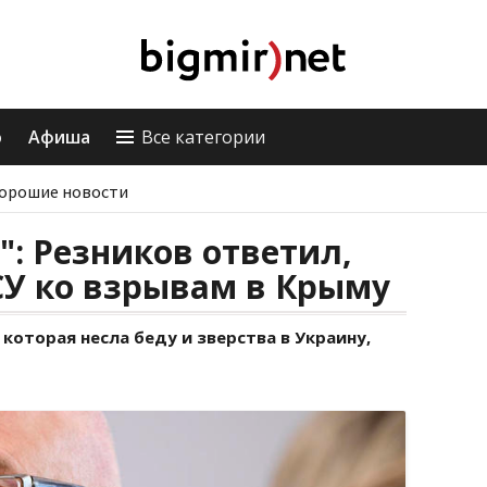
о
Афиша
Все категории
орошие новости
": Резников ответил,
СУ ко взрывам в Крыму
которая несла беду и зверства в Украину,