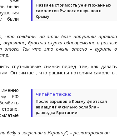
Названа стоимость уничтоженных
ывы были
самолетов РФ после взрывов в
рушения
Крыму
ни были
ю, что солдаты на этой базе нарушили правила
и, вероятно, бросили окурки одновременно в разных
т этого. Так что это очень опасно – курить в
истр.
ить спутниковые снимки перед тем, как давать
там. Он считает, что рашисты потеряли самолеты,
 именно
Читайте также:
ыму РФ
После взрывов в Крыму флотская
бомбить
авиация РФ сильно ослабла –
стране,
разведка Британии
рылатые
и беду и зверства в Украину", – резюмировал он.