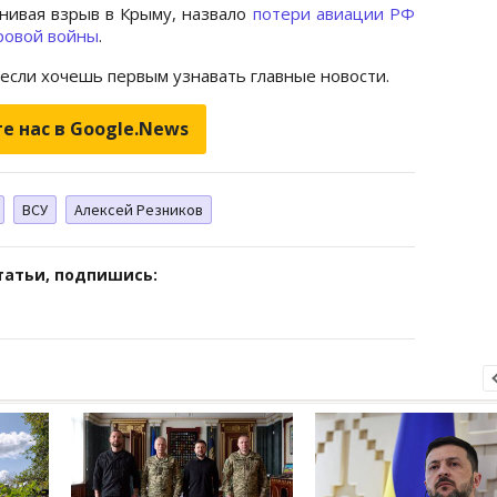
нивая взрыв в Крыму, назвало
потери авиации РФ
ровой войны
.
 если хочешь первым узнавать главные новости.
е нас в Google.News
ВСУ
Алексей Резников
татьи, подпишись: