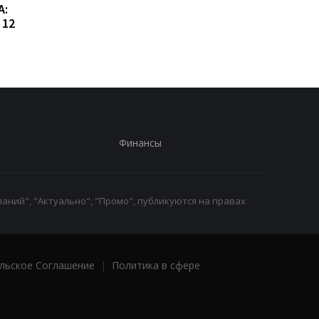
А:
встрече с главой МИД
новую должность: ч
 12
Азербайджана
известно о его
назначении
Финансы
аний", "Актуально", "Промо", публикуются на правах
льское Соглашение
|
Политика в сфере