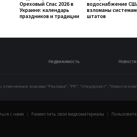
Ореховый Спас 2026 в
водоснабжение СШ
Украине: календарь
взломаны системам
праздников и традиции
штатов
Недвижимость
Новости
 отмеченные знаками "Реклама", "PR", "Спецпроект", "Новости комп
ться с нами
|
Разместить свои видеоматериалы
|
Пользовате