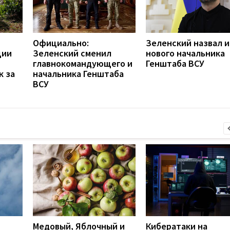
Официально:
Зеленский назвал 
ции
Зеленский сменил
нового начальника
главнокомандующего и
Генштаба ВСУ
к за
начальника Генштаба
ВСУ
Медовый, Яблочный и
Кибератаки на