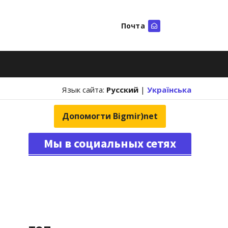
Почта
Искать
Язык сайта:
Русский
|
Українська
Допомогти Bigmir)net
Мы в социальных сетях