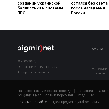
создании украинской
остался без света
баллистики и системы
после нападения
ПРО
России
Афиша
© 2000-2024,
ТОВ «КЕПРЕЙТ ПАРТНЕРС»".
Материалы,
Все права защищены.
рекламы.
Наши контакты и схема проезда
|
Редакция
|
Связа
конфиденциальности и персональных данных
Реклама на сайте:
Отдел продаж digital рекламы