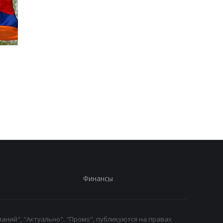
В Закарпатье
Россия нанесла удар
продолжаются
железнодорожному
масштабные обыски в
вокзалу в Лозовой: 
связи с незаконным
погибшие и
списанием
тяжелораненые
военнообязанных
Финансы
аний", "Актуально", "Промо", публикуются на правах