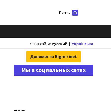
Почта
Искать
Язык сайта:
Русский
|
Українська
Допомогти Bigmir)net
Мы в социальных сетях