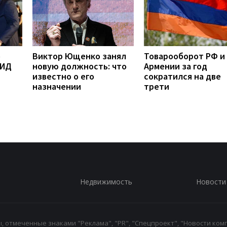
о
Виктор Ющенко занял
Товарооборот РФ и
МИД
новую должность: что
Армении за год
известно о его
сократился на две
назначении
трети
Недвижимость
Новости
 отмеченные знаками "Реклама", "PR", "Спецпроект", "Новости комп