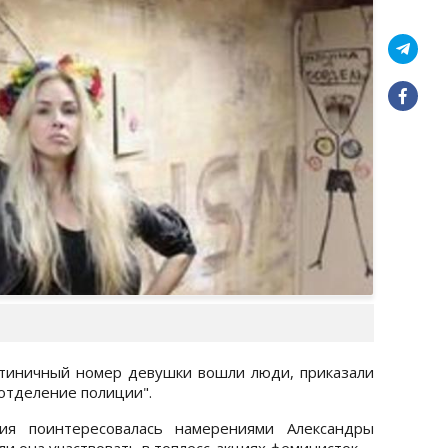
стиничный номер девушки вошли люди, приказали
отделение полиции".
ия поинтересовалась намерениями Александры
ли она участвовать в топлесс-акциях феминисток.