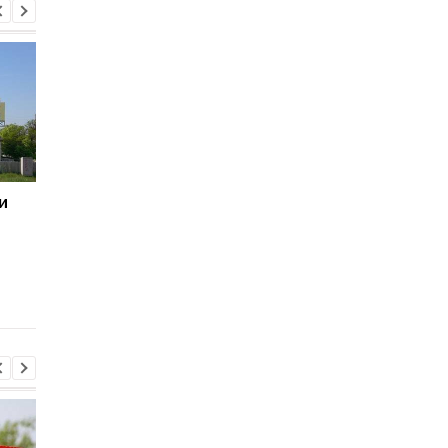
и
РФ начала
В Украине запущен
депортировать
портал для розыска
украинцев обратно в
пропавших детей
Мариуполь - мэрия