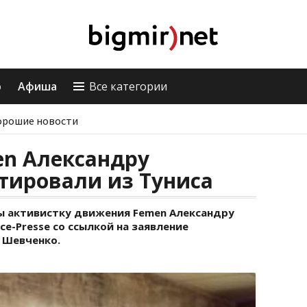
о
Афиша
Все категории
орошие новости
en Александру
тировали из Туниса
ны активистку движения Femen Александру
ce-Presse со ссылкой на заявление
 Шевченко.