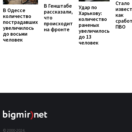
Стало
В Генштабе
Удар по
извест
В Одессе
рассказали,
Харькову:
как
количество
что
количество
срабо
пострадавших
происходит
раненых
ПВО
увеличилось
на фронте
увеличилось
до восьми
до 13
человек
человек
© 2000-2024,