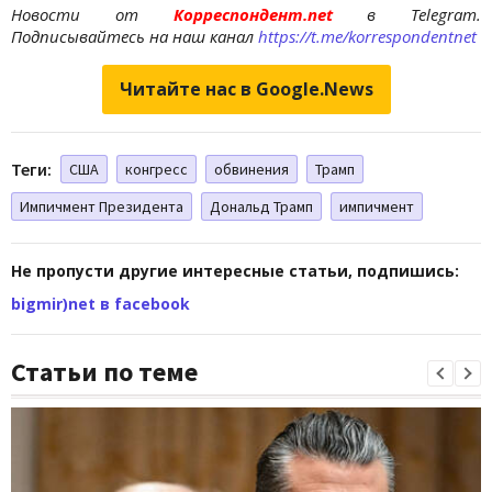
Новости от
Корреспондент.net
в Telegram.
Подписывайтесь на наш канал
https://t.me/korrespondentnet
Читайте нас в Google.News
Теги:
США
конгресс
обвинения
Трамп
Импичмент Президента
Дональд Трамп
импичмент
Не пропусти другие интересные статьи, подпишись:
bigmir)net в facebook
Статьи по теме