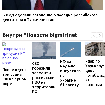
В МИД сделали заявление о поездке российского
диктатора в Туркменистан
Внутри "Новости bigmir)net
Удар по
РФ за
СБС
Харькову:
неделю
поразили
Повреждены
двое
выпустила
элементы
три судна
погибших
по
российской
РФ в Чёрном
21
Украине
ПВО на
море
раненый
61 ракету
территории
РФ