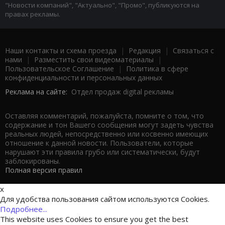
"Новости компаний", "Актуально", "Промо", публикуются на
правах рекламы.
Наши контакты и схема проезда
|
Редакция
|
Связаться с
нами
|
Разместить свои видеоматериалы
|
Пользовательское Соглашение
|
Политика в сфере
конфиденциальности и персональных данных
Реклама на сайте:
Отдел продаж digital рекламы
Оставляя комментарий, пожалуйста, помните о том, что
содержание и тон Вашего сообщения могут задеть чувства
реальных людей, непосредственно или косвенно имеющих
отношение к данной новости. Пользователи, которые
нарушают эти правила грубо или систематически, будут
заблокированы.
Полная версия правил
x
Для удобства пользования сайтом используются Cookies.
Подробнее...
This website uses Cookies to ensure you get the best