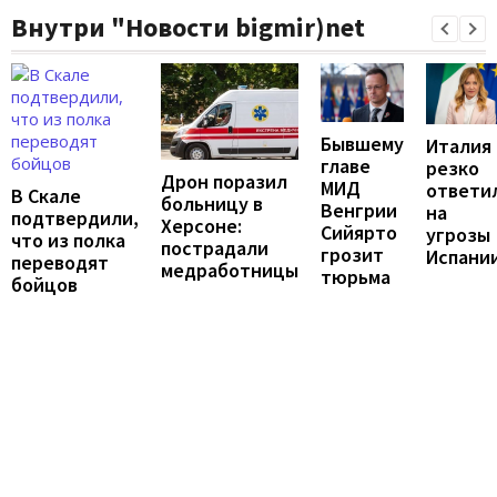
Внутри "Новости bigmir)net
Бывшему
Италия
главе
резко
Дрон поразил
МИД
ответи
В Скале
больницу в
Венгрии
на
подтвердили,
Херсоне:
Сийярто
угрозы
что из полка
пострадали
грозит
Испани
переводят
медработницы
тюрьма
бойцов