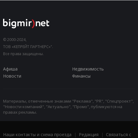
© 2000-2024,
ТОВ «КЕПРЕЙТ ПАРТНЕРС»".
Все права защищены.
Афиша
Недвижимость
Новости
Финансы
Материалы, отмеченные знаками "Реклама", "PR", "Спецпроект",
"Новости компаний", "Актуально", "Промо", публикуются на
правах рекламы.
Наши контакты и схема проезда
|
Редакция
|
Связаться с