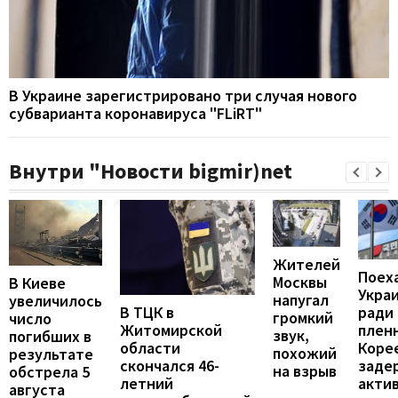
В Украине зарегистрировано три случая нового
субварианта коронавируса "FLiRT"
Внутри "Новости bigmir)net
Жителей
Поех
Москвы
В Киеве
Укра
напугал
увеличилось
В ТЦК в
ради
громкий
число
Житомирской
пленн
звук,
погибших в
области
Коре
похожий
результате
скончался 46-
заде
на взрыв
обстрела 5
летний
акти
августа