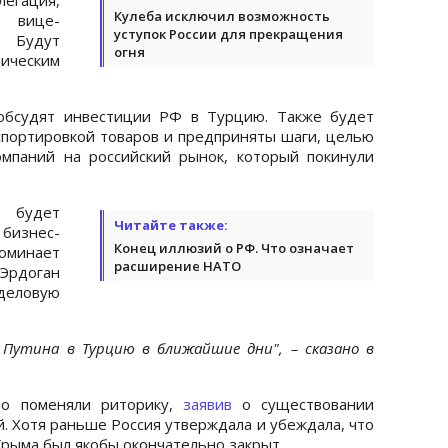
Кулеба исключил возможность
й вице-
уступок России для прекращения
 Будут
огня
ическим
обсудят инвестиции РФ в Турцию. Также будет
спортировкой товаров и предприняты шаги, целью
мпаний на российский рынок, который покинули
о будет
Читайте также:
бизнес-
Конец иллюзий о РФ. Что означает
поминает
расширение НАТО
рдоган
деловую
Путина в Турцию в ближайшие дни", – сказано в
но поменяли риторику,
заявив
о существовании
. Хотя раньше Россия утверждала и убеждала, что
Крыма был якобы окончательно закрыт.