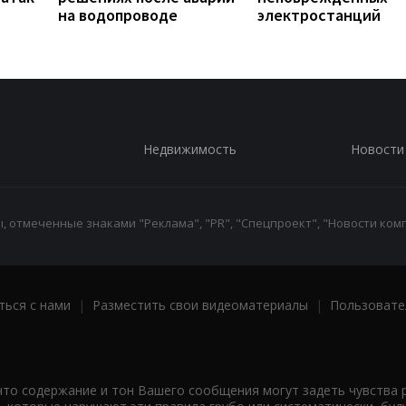
на водопроводе
электростанций
Недвижимость
Новости
 отмеченные знаками "Реклама", "PR", "Спецпроект", "Новости комп
ться с нами
|
Разместить свои видеоматериалы
|
Пользовате
что содержание и тон Вашего сообщения могут задеть чувства 