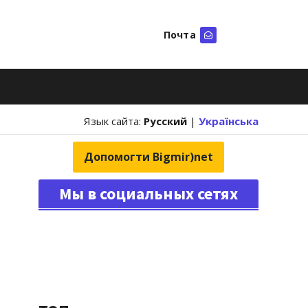
Почта
Искать
Язык сайта:
Русский
|
Українська
Допомогти Bigmir)net
Мы в социальных сетях