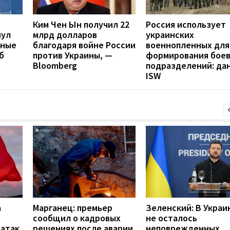
Ким Чен Ын получил 22
Россия использует
нул
млрд долларов
украинских
нные
благодаря войне России
военнопленных для
б
против Украины, —
формирования бое
Bloomberg
подразделений: да
ISW
а
Марганец: премьер
Зеленский: В Украи
сообщил о кадровых
не осталось
 атак
решениях после аварии
неповрежденных