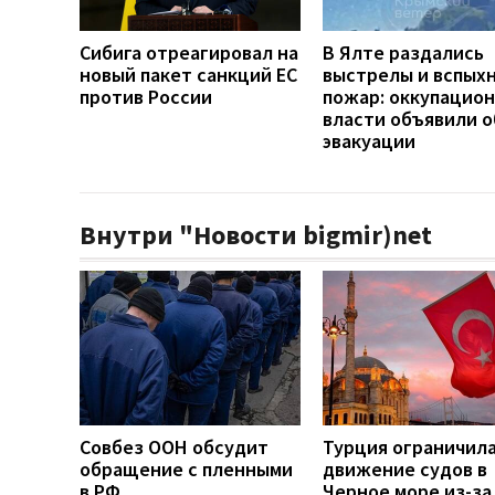
Сибига отреагировал на
В Ялте раздались
новый пакет санкций ЕС
выстрелы и вспых
против России
пожар: оккупацио
власти объявили о
эвакуации
Внутри "Новости bigmir)net
Совбез ООН обсудит
Турция ограничил
обращение с пленными
движение судов в
в РФ
Черное море из-за