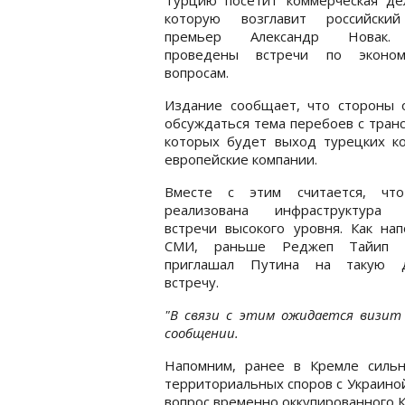
которую возглавит российски
премьер Александр Новак.
проведены встречи по эконом
вопросам.
Издание сообщает, что стороны 
обсуждаться тема перебоев с тран
которых будет выход турецких ко
европейские компании.
Вместе с этим считается, чт
реализована инфраструктура 
встречи высокого уровня. Как на
СМИ, раньше Реджеп Тайип Э
приглашал Путина на такую 
встречу.
"В связи с этим ожидается визит 
сообщении.
Напомним, ранее в Кремле силь
территориальных споров с Украиной
вопрос временно оккупированного 