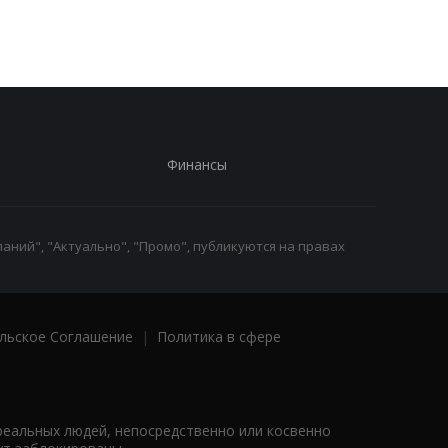
Херсонская ОВА
газопровода
Финансы
аний", "Актуально", "Промо", публикуются на правах
льское Соглашение
|
Политика в сфере
реальных людей, непосредственно или косвенно