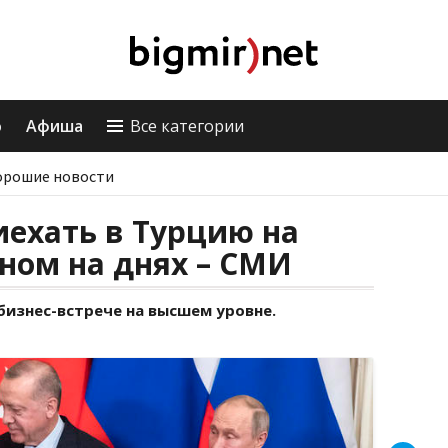
о
Афиша
Все категории
орошие новости
ехать в Турцию на
аном на днях – СМИ
 бизнес-встрече на высшем уровне.