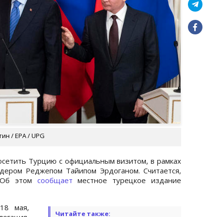
ин / EPA / UPG
сетить Турцию с официальным визитом, в рамках
идером Реджепом Тайипом Эрдоганом. Считается,
. Об этом
сообщает
местное турецкое издание
18 мая,
Читайте также:
егация,