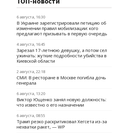
ТОП-новости
6 августа, 16:30
В Украине зарегистрировали петицию об
изменении правил мобилизации: кого
предлагают призывать в первую очередь
4 августа, 16:45
Зарезал 17-летнюю девушку, а потом сел
ужинать: жуткие подробности убийства в
Киевской области
2 августа, 22:18
СМИ: В ресторане в Москве погибла дочь
генерала
6 августа, 13:20
Виктор Ющенко занял новую должность:
что известно о его назначении
6 августа, 08:55
Трамп резко раскритиковал Хегсета из-за
нехватки ракет, — WP