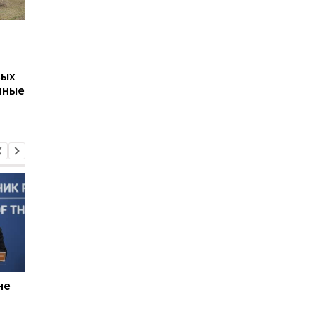
Путин может напасть
Беспилотники
на страну НАТО ещё во
атаковали склад
время войны против
Wildberries в
вых
Украины: разведка США
Екатеринбурге: возн
нные
оценила угрозу
крупный пожар
не
Россияне планируют
В Болгарии
усилить "свободную
неизвестный БПЛА
охоту" на автомобили -
взорвался вблизи