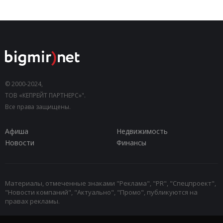
© 2000-2024,
ТОВ «КЕПРЕЙТ ПАРТНЕРС»".
Все права защищены.
Афиша
Недвижимость
Новости
Финансы
Материалы, отмеченные знаками "Реклама", "PR", "Спецпроект",
"Новости компаний", "Актуально", "Промо", публикуются на
правах рекламы.