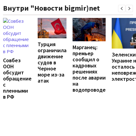
Внутри "Новости bigmir)net
Турция
Марганец:
ограничила
премьер
Зеленски
движение
сообщил о
Совбез
Украине 
судов в
кадровых
ООН
осталось
Черное
решениях
обсудит
неповре
море из-за
после аварии
обращение
электрос
атак
на
с
водопроводе
пленными
в РФ