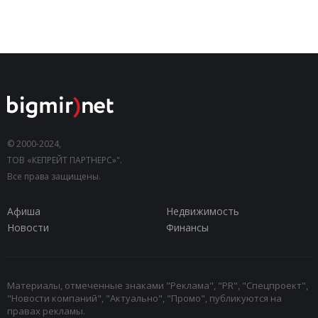
© 2000-2024,
ТОВ «КЕПРЕЙТ ПАРТНЕРС»".
Все права защищены.
Афиша
Недвижимость
Новости
Финансы
Материалы, отмеченные знаками "Реклама", "PR", "Спецпроект",
"Новости компаний", "Актуально", "Промо", публикуются на
правах рекламы.