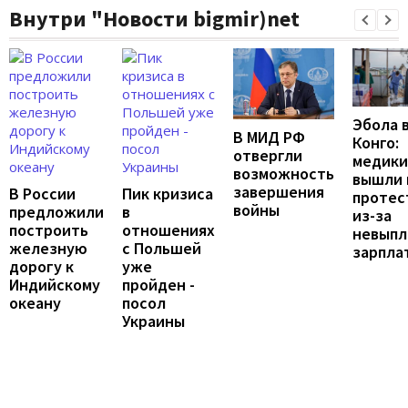
Внутри "Новости bigmir)net
Эбола 
В МИД РФ
Конго:
отвергли
медики
возможность
вышли 
завершения
В России
Пик кризиса
протес
войны
предложили
в
из-за
построить
отношениях
невыпл
железную
с Польшей
зарпла
дорогу к
уже
Индийскому
пройден -
океану
посол
Украины