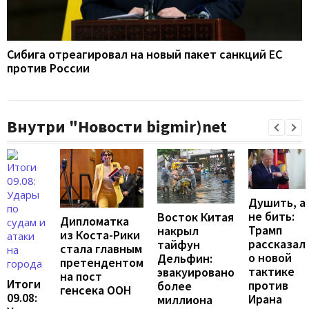
Сибига отреагировал на новый пакет санкций ЕС
против России
Внутри "Новости bigmir)net
Душить, а
не бить:
Восток Китая
Дипломатка
Трамп
накрыл
из Коста-Рики
рассказал
тайфун
стала главным
о новой
Дельфин:
претендентом
тактике
эвакуировано
на пост
Итоги
против
более
генсека ООН
09.08:
Ирана
миллиона