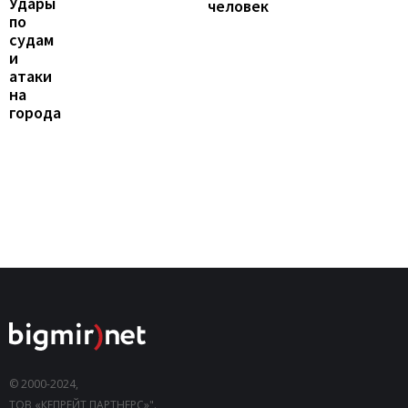
Удары
человек
по
судам
и
атаки
на
города
© 2000-2024,
ТОВ «КЕПРЕЙТ ПАРТНЕРС»".