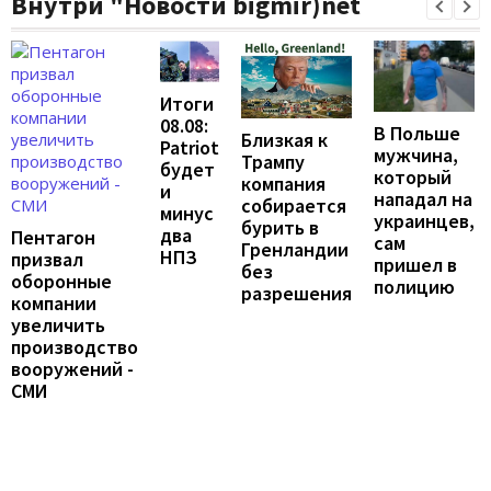
Внутри "Новости bigmir)net
Итоги
08.08:
В Польше
Близкая к
Patriot
мужчина,
Трампу
будет
который
компания
и
нападал на
собирается
минус
украинцев,
бурить в
два
Пентагон
сам
Гренландии
НПЗ
призвал
пришел в
без
оборонные
полицию
разрешения
компании
увеличить
производство
вооружений -
СМИ