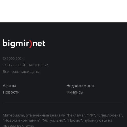
© 2000-2024,
ТОВ «КЕПРЕЙТ ПАРТНЕРС»".
Все права защищены.
Афиша
Недвижимость
Новости
Финансы
Материалы, отмеченные знаками "Реклама", "PR", "Спецпроект",
"Новости компаний", "Актуально", "Промо", публикуются на
правах рекламы.