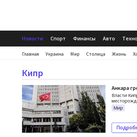
Новости
Спорт
Финансы
Авто
Техн
Главная
Украина
Мир
Столица
Жизнь
Х
Кипр
Анкара гр
Власти Кип
месторожде
Мир
Подроб