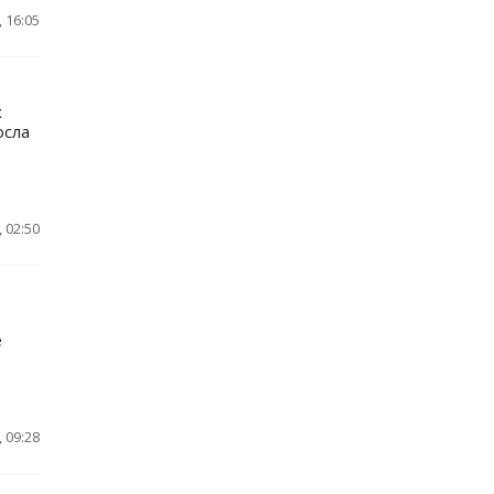
 16:05
х
осла
 02:50
е
 09:28