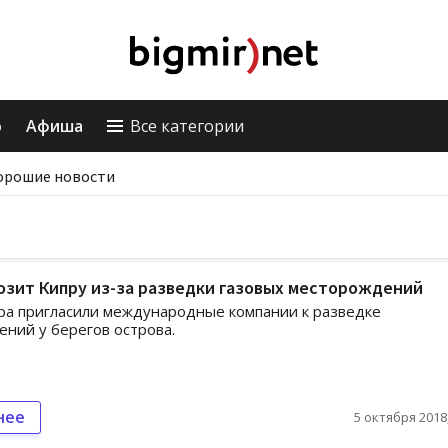
о
Афиша
Все категории
орошие новости
озит Кипру из-за разведки газовых месторождений
ра пригласили международные компании к разведке
ний у берегов острова.
нее
5 октября 2018,