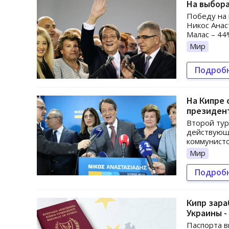
На выбор
Победу на
Никос Анас
Малас – 44
Мир
Подроб
На Кипре 
президен
Второй тур
действующ
коммунисто
Мир
Подроб
Кипр зара
Украины -
Паспорта в