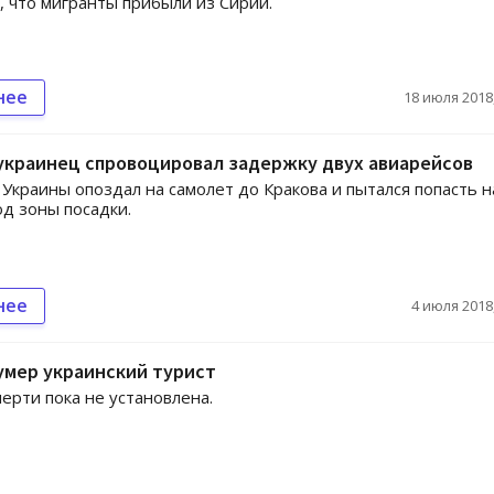
 что мигранты прибыли из Сирии.
нее
18 июля 2018,
украинец спровоцировал задержку двух авиарейсов
Украины опоздал на самолет до Кракова и пытался попасть н
од зоны посадки.
нее
4 июля 2018,
умер украинский турист
ерти пока не установлена.