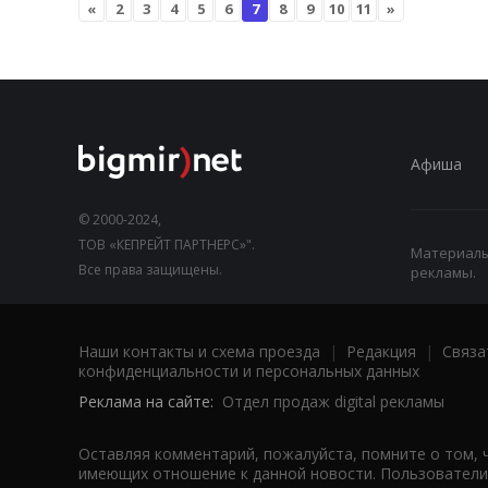
«
2
3
4
5
6
7
8
9
10
11
»
Афиша
© 2000-2024,
ТОВ «КЕПРЕЙТ ПАРТНЕРС»".
Материалы,
Все права защищены.
рекламы.
Наши контакты и схема проезда
|
Редакция
|
Связа
конфиденциальности и персональных данных
Реклама на сайте:
Отдел продаж digital рекламы
Оставляя комментарий, пожалуйста, помните о том, 
имеющих отношение к данной новости. Пользователи,