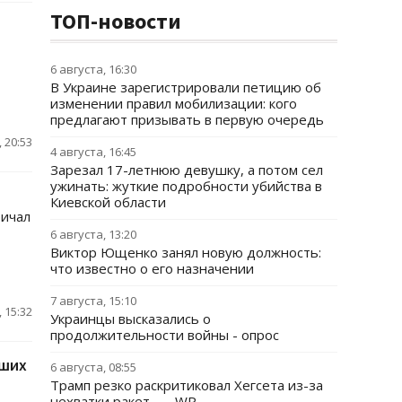
ТОП-новости
6 августа, 16:30
В Украине зарегистрировали петицию об
изменении правил мобилизации: кого
предлагают призывать в первую очередь
 20:53
4 августа, 16:45
Зарезал 17-летнюю девушку, а потом сел
ужинать: жуткие подробности убийства в
Киевской области
ричал
6 августа, 13:20
Виктор Ющенко занял новую должность:
что известно о его назначении
7 августа, 15:10
 15:32
Украинцы высказались о
продолжительности войны - опрос
вших
6 августа, 08:55
Трамп резко раскритиковал Хегсета из-за
нехватки ракет, — WP