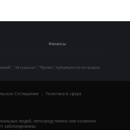
Финансы
аний", "Актуально", "Промо", публикуются на правах
льское Соглашение
|
Политика в сфере
реальных людей, непосредственно или косвенно
ут заблокированы.