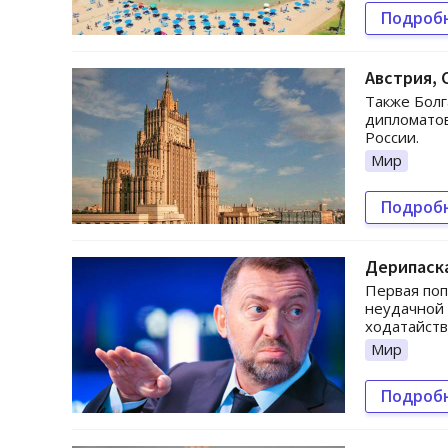
Подроб
Австрия, 
Также Болг
дипломатов
России.
Мир
Подроб
Дерипаска
Первая поп
неудачной 
ходатайств
Мир
Подроб