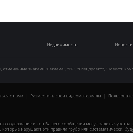
Недвижимость
Новости
 отмеченные знаками "Реклама", "PR", "Спецпроект", "Новости комп
ться с нами
|
Разместить свои видеоматериалы
|
Пользовате
что содержание и тон Вашего сообщения могут задеть чувства 
 которые нарушают эти правила грубо или систематически, буд