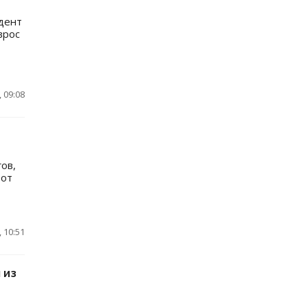
дент
врос
 09:08
ов,
 от
 10:51
 из