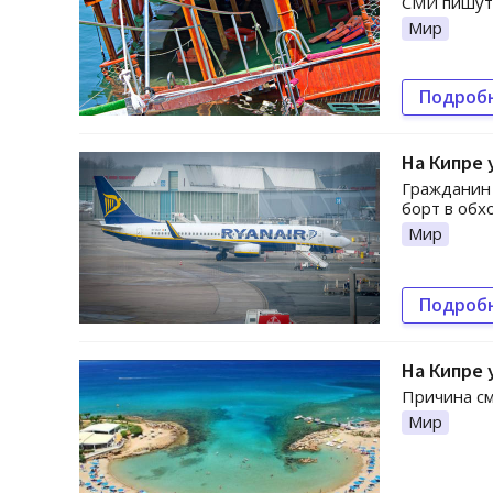
СМИ пишут,
Мир
Подроб
На Кипре 
Гражданин 
борт в обх
Мир
Подроб
На Кипре 
Причина см
Мир