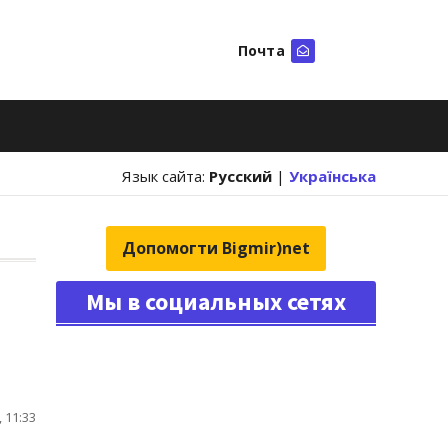
Почта
Искать
Язык сайта:
Русский
|
Українська
Допомогти Bigmir)net
Мы в социальных сетях
 11:33