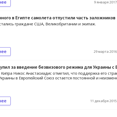
нее
9 января 2017,
нного в Египте самолета отпустили часть заложников
стались граждане США, Великобритании и экипаж.
нее
29 марта 2016,
упил за введение безвизового режима для Украины с 
Кипра Никос Анастасиадис отметил, что поддержка его стра
краины в Европейский Союз остается постоянной и неизмен
нее
11 декабря 2015,