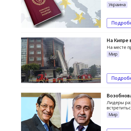
Украина
Подроб
На Кипре 
На месте 
Мир
Подроб
Возобнов
Лидеры раз
встретитьс
Мир