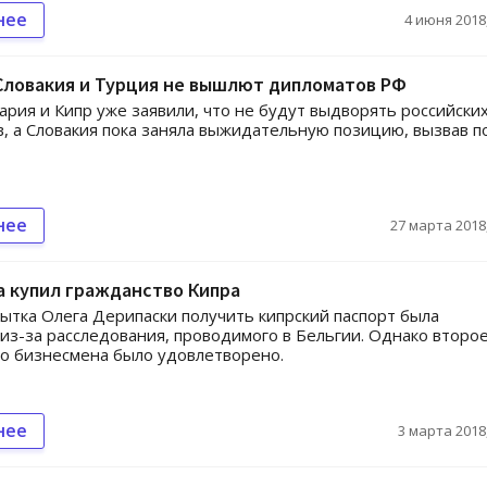
нее
4 июня 2018,
Словакия и Турция не вышлют дипломатов РФ
ария и Кипр уже заявили, что не будут выдворять российски
, а Словакия пока заняла выжидательную позицию, вызвав п
нее
27 марта 2018,
 купил гражданство Кипра
ытка Олега Дерипаски получить кипрский паспорт была
из-за расследования, проводимого в Бельгии. Однако второ
о бизнесмена было удовлетворено.
нее
3 марта 2018,