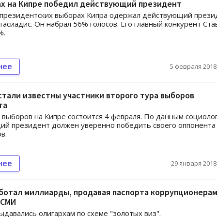
ах на Кипре победил действующий президент
 президентских выборах Кипра одержал действующий прези
тасиадис. Он набрал 56% голосов. Его главный конкурент Ста
%.
нее
5 февраля 2018,
стали известны участники второго тура выборов
та
 выборов на Кипре состоится 4 февраля. По данным социолог
ий президент должен уверенно победить своего оппонента
в.
нее
29 января 2018,
ботал миллиарды, продавая паспорта коррупционерам
 СМИ
ыдавались олигархам по схеме "золотых виз".