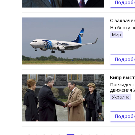
Подроб
С захваче
На борту о
Мир
Подроб
Кипр выст
Президент 
движения У
Украина
Подроб