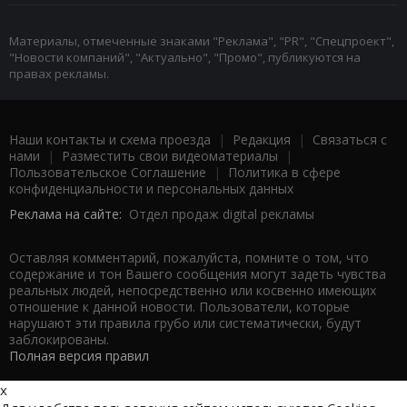
Материалы, отмеченные знаками "Реклама", "PR", "Спецпроект",
"Новости компаний", "Актуально", "Промо", публикуются на
правах рекламы.
Наши контакты и схема проезда
|
Редакция
|
Связаться с
нами
|
Разместить свои видеоматериалы
|
Пользовательское Соглашение
|
Политика в сфере
конфиденциальности и персональных данных
Реклама на сайте:
Отдел продаж digital рекламы
Оставляя комментарий, пожалуйста, помните о том, что
содержание и тон Вашего сообщения могут задеть чувства
реальных людей, непосредственно или косвенно имеющих
отношение к данной новости. Пользователи, которые
нарушают эти правила грубо или систематически, будут
заблокированы.
Полная версия правил
x