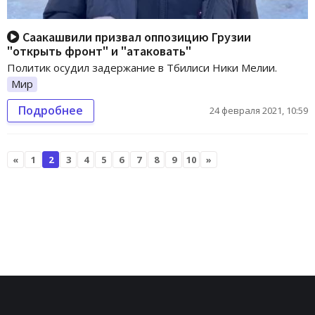
Саакашвили призвал оппозицию Грузии
"открыть фронт" и "атаковать"
Политик осудил задержание в Тбилиси Ники Мелии.
Мир
Подробнее
24 февраля 2021, 10:59
«
1
2
3
4
5
6
7
8
9
10
»