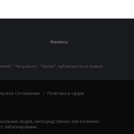
Финансы
аний", "Актуально", "Промо", публикуются на правах
льское Соглашение
|
Политика в сфере
реальных людей, непосредственно или косвенно
ут заблокированы.