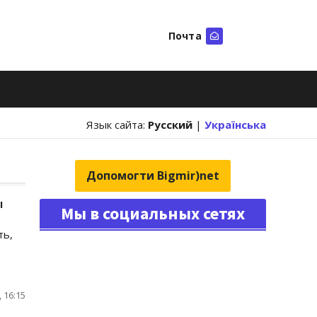
Почта
Искать
Язык сайта:
Русский
|
Українська
Допомогти Bigmir)net
ы
Мы в социальных сетях
ть,
 16:15