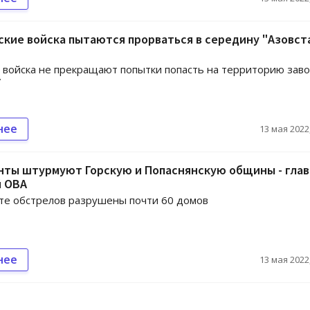
кие войска пытаются прорваться в середину "Азовст
 войска не прекращают попытки попасть на территорию зав
”
нее
13 мая 2022,
нты штурмуют Горскую и Попаснянскую общины - глав
й ОВА
те обстрелов разрушены почти 60 домов
нее
13 мая 2022,