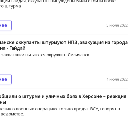
ции Гайдая, оккупанты вынуждены были отойти после
го штурма
нее
5 июля 2022,
анске оккупанты штурмуют НПЗ, эвакуация из города
а - Гайдай
 захватчики пытаются окружить Лисичанск
нее
1 июля 2022,
общили о штурме и уличных боях в Херсоне – реакция
оны
ления о военных операциях только вредят ВСУ, говорят в
 ведомстве.