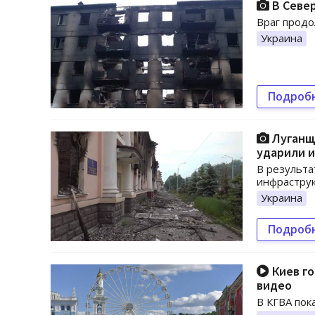
В Севе
Враг прод
Украина
Подроб
Луганщ
ударили и
В результа
инфрастру
Украина
Подроб
Киев го
видео
В КГВА пок