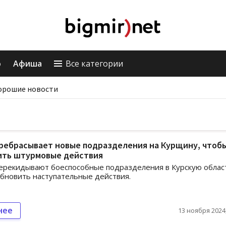
о
Афиша
Все категории
орошие новости
еребрасывает новые подразделения на Курщину, чтоб
ить штурмовые действия
ерекидывают боеспособные подразделения в Курскую облас
бновить наступательные действия.
нее
13 ноября 2024,