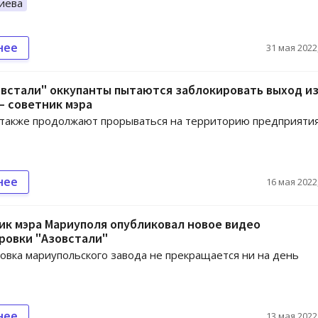
иева
нее
31 мая 2022,
встали" оккупанты пытаются заблокировать выход и
– советник мэра
 также продолжают прорываться на территорию предприяти
нее
16 мая 2022,
к мэра Мариуполя опубликовал новое видео
ровки "Азовстали"
вка мариупольского завода не прекращается ни на день
нее
13 мая 2022,