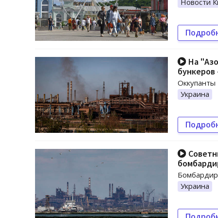
Новости К
Подроб
На "Азо
бункеров 
Оккупанты
Украина
Подроб
Советни
бомбарди
Бомбардиро
Украина
Подроб