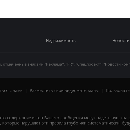
Недвижимость
Новости
 отмеченные знаками "Реклама", "PR", "Спецпроект", "Новости комп
ться с нами
|
Разместить свои видеоматериалы
|
Пользовате
что содержание и тон Вашего сообщения могут задеть чувства 
 которые нарушают эти правила грубо или систематически, буд