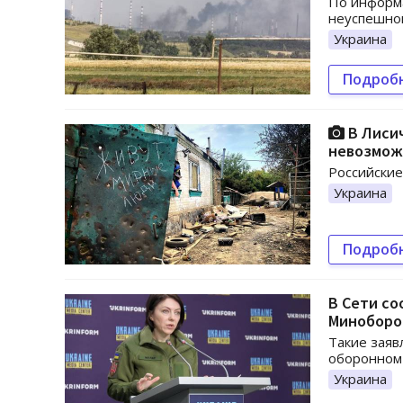
По информа
неуспешно
Украина
Подроб
В Лисич
невозможн
Российские
Украина
Подроб
В Сети со
Минобор
Такие заяв
оборонном
Украина