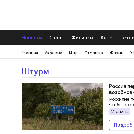
Новости
Спорт
Финансы
Авто
Техн
Главная
Украина
Мир
Столица
Жизнь
Х
Штурм
Россия п
возобнов
Россияне п
чтобы возо
Украина
Подроб