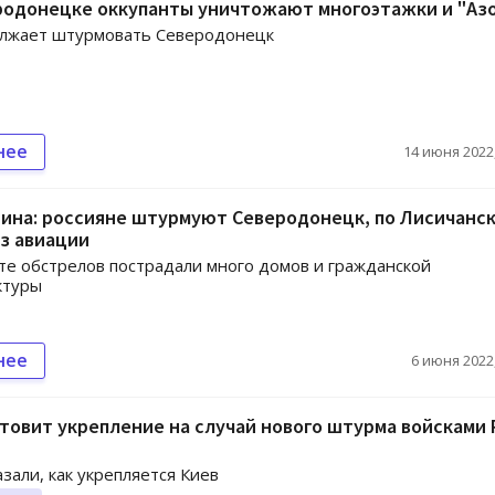
родонецке оккупанты уничтожают многоэтажки и "Аз
олжает штурмовать Северодонецк
нее
14 июня 2022,
ина: россияне штурмуют Северодонецк, по Лисичанс
з авиации
те обстрелов пострадали много домов и гражданской
ктуры
нее
6 июня 2022,
товит укрепление на случай нового штурма войсками 
азали, как укрепляется Киев