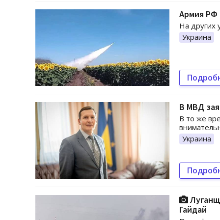
Армия РФ 
На других 
Украина
Подроб
В МВД зая
В то же вр
вниматель
Украина
Подроб
Луганщи
Гайдай