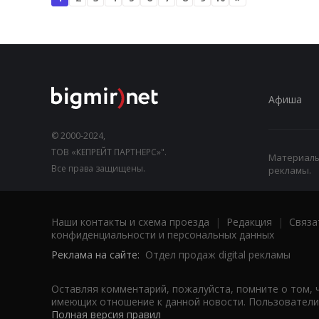
Афиша
© 2000-2024,
ТОВ «КЕПРЕЙТ ПАРТНЕРС»".
Материалы,
Все права защищены.
рекламы.
Наши контакты и схема проезда
|
Редакция
|
Связа
конфиденциальности и персональных данных
Реклама на сайте:
Отдел продаж digital рекламы
Оставляя комментарий, пожалуйста, помните о том, 
имеющих отношение к данной новости. Пользователи,
Полная версия правил