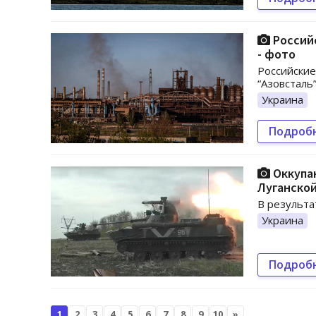
Российс
- фото
Российские
“Азовсталь
Украина
Подроб
Оккупа
Луганско
В результа
Украина
Подроб
1
2
3
4
5
6
7
8
9
10
»