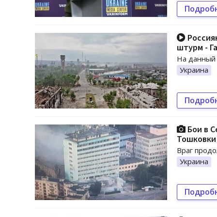
Подроб
Россиян
штурм - Г
На данный 
Украина
Подроб
Бои в 
Тошковки 
Враг прод
Украина
Подроб