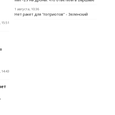
1 августа, 10:36
Нет ракет для "пэтриотов" - Зеленский
 15:51
в
 14:43
чет
,