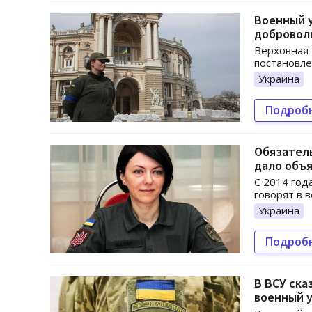
Военный 
добровол
Верховная 
постановле
Украина
Подроб
Обязател
дало объ
С 2014 год
говорят в 
Украина
Подроб
В ВСУ ска
военный 