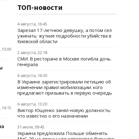
ТОП-новости
4 августа, 16:45
Зарезал 17-летнюю девушку, а потом сел
ужинать: жуткие подробности убийства в
Киевской области
 13:00
2 августа, 22:18
СМИ: В ресторане в Москве погибла дочь
генерала
ы
6 августа, 16:30
В Украине зарегистрировали петицию об
изменении правил мобилизации: кого
предлагают призывать в первую очередь
6 августа, 13:20
 14:15
Виктор Ющенко занял новую должность:
что известно о его назначении
на
31 июля, 09:45
Украина предложила Польше обменять
МиГ-29 на дроны: что ответили в Варшаве