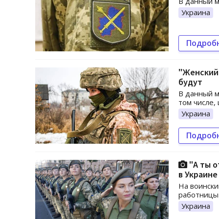
В данный м
Украина
Подроб
"Женский"
будут
В данный м
том числе,
Украина
Подроб
"А ты о
в Украине
На воински
работницы 
Украина