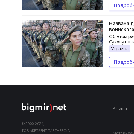
Подроб
Названа д
воинского
Об этом ра
Сухопутных
Украина
Подроб
Афиша
© 2000-2024,
ТОВ «КЕПРЕЙТ ПАРТНЕРС»".
Материалы,