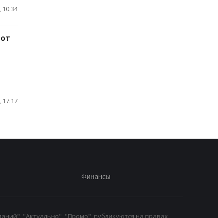
 10:34
 от
 17:17
Финансы
аний", "Актуально", "Промо", публикуются на правах