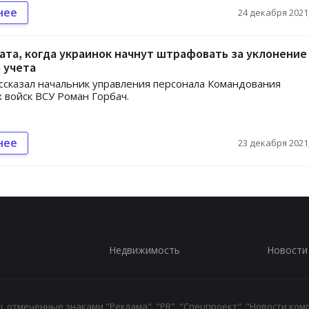
нее
24 декабря 2021,
ата, когда украинок начнут штрафовать за уклонение
 учета
ссказал начальник управления персонала Командования
 войск ВСУ Роман Горбач.
нее
23 декабря 2021,
Недвижимость
Новости
 отмеченные знаками "Реклама", "PR", "Спецпроект", "Новости комп