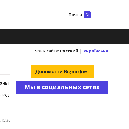
Почта
Искать
Язык сайта:
Русский
|
Українська
Допомогти Bigmir)net
роны
Мы в социальных сетях
 год
 15:30