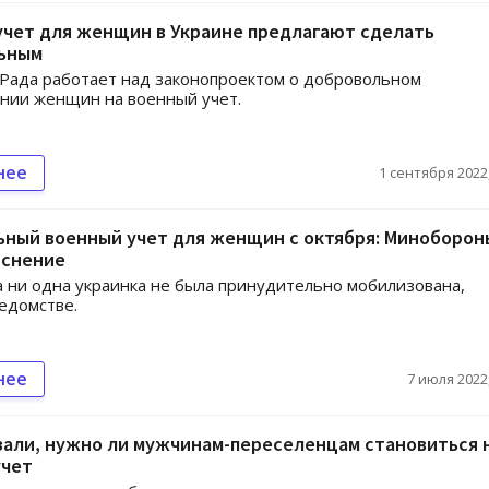
учет для женщин в Украине предлагают сделать
ьным
Рада работает над законопроектом о добровольном
нии женщин на военный учет.
нее
1 сентября 2022,
ьный военный учет для женщин с октября: Миноборон
яснение
а ни одна украинка не была принудительно мобилизована,
ведомстве.
нее
7 июля 2022,
зали, нужно ли мужчинам-переселенцам становиться 
учет