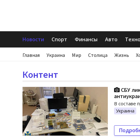
Новости
Спорт
Финансы
Авто
Техн
Главная
Украина
Мир
Столица
Жизнь
Х
Контент
СБУ ли
антиукра
В составе 
Украина
Подроб