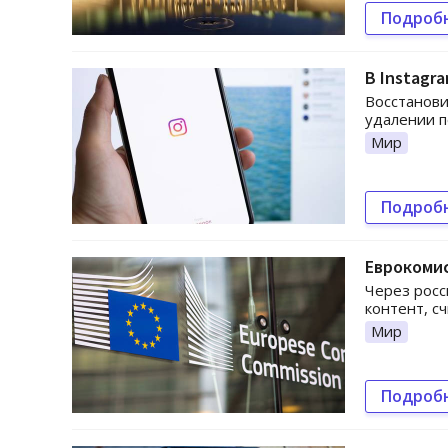
Подроб
В Instagr
Восстанови
удалении п
Мир
Подроб
Еврокомис
Через росс
контент, с
Мир
Подроб