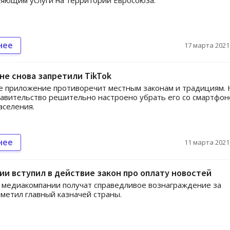
яющим услуги на территории Евросоюза.
нее
17 марта 2021,
не снова запретили TikTok
 приложение противоречит местным законам и традициям. 
равительство решительно настроено убрать его со смартфон
аселения.
нее
11 марта 2021,
ии вступил в действие закон про оплату новостей
медиакомпании получат справедливое вознаграждение за
тметил главный казначей страны.