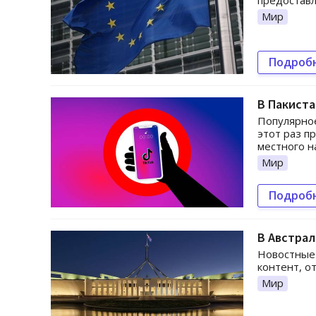
предоставл
Мир
Подроб
В Пакиста
Популярное
этот раз п
местного н
Мир
Подроб
В Австрал
Новостные 
контент, о
Мир