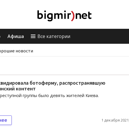
о
Афиша
Все категории
орошие новости
квидировала ботоферму, распространявшую
инский контент
преступной группы было девять жителей Киева.
нее
1 декабря 2021,