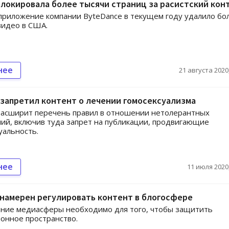
блокировала более тысячи страниц за расистский кон
приложение компании ByteDance в текущем году удалило бо
видео в США.
нее
21 августа 2020,
 запретил контент о лечении гомосексуализма
расширит перечень правил в отношении нетолерантных
ий, включив туда запрет на публикации, продвигающие
уальность.
нее
11 июля 2020,
намерен регулировать контент в блогосфере
ание медиасферы необходимо для того, чтобы защитить
онное пространство.