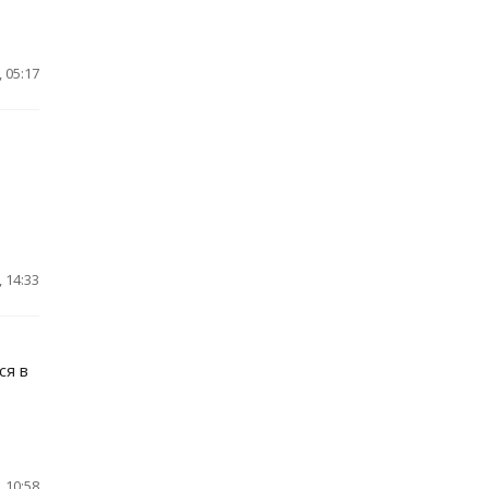
 05:17
 14:33
ся в
 10:58