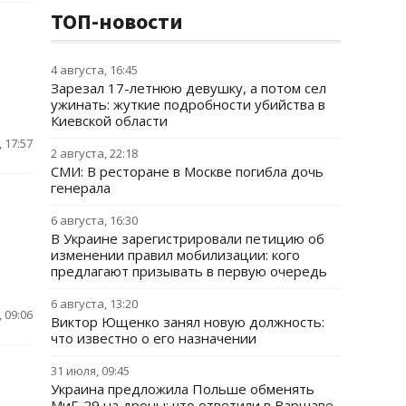
ТОП-новости
4 августа, 16:45
Зарезал 17-летнюю девушку, а потом сел
ужинать: жуткие подробности убийства в
Киевской области
 17:57
2 августа, 22:18
СМИ: В ресторане в Москве погибла дочь
генерала
6 августа, 16:30
В Украине зарегистрировали петицию об
изменении правил мобилизации: кого
предлагают призывать в первую очередь
6 августа, 13:20
 09:06
Виктор Ющенко занял новую должность:
что известно о его назначении
31 июля, 09:45
Украина предложила Польше обменять
МиГ-29 на дроны: что ответили в Варшаве