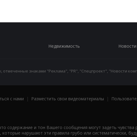
Недвижимость
Новости
 отмеченные знаками "Реклама", "PR", "Спецпроект", "Новости комп
ться с нами
|
Разместить свои видеоматериалы
|
Пользовате
что содержание и тон Вашего сообщения могут задеть чувства 
 которые нарушают эти правила грубо или систематически, буд