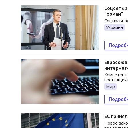
Соцсеть з
"роман"
Социальная
Украина
Подроб
Евросоюз 
интернет
Компетентн
поставщика
Мир
Подроб
ЕС принял
Новое зако