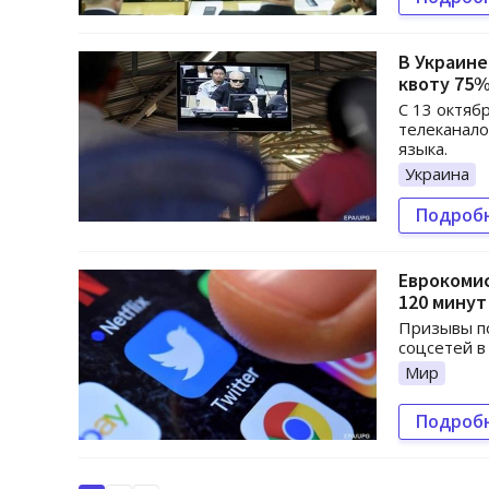
В Украине
квоту 75
С 13 октяб
телеканало
языка.
Украина
Подроб
Еврокомис
120 минут
Призывы по
соцсетей в
Мир
Подроб