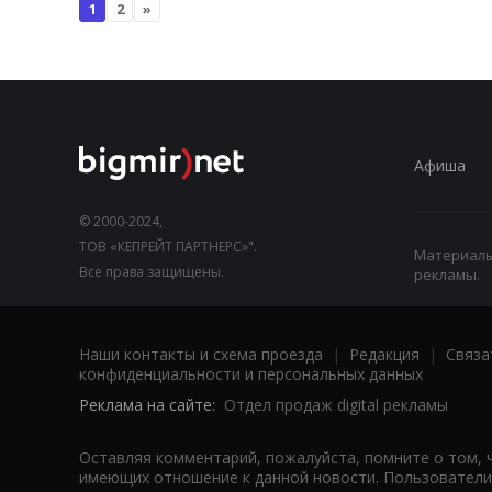
1
2
»
Афиша
© 2000-2024,
ТОВ «КЕПРЕЙТ ПАРТНЕРС»".
Материалы,
Все права защищены.
рекламы.
Наши контакты и схема проезда
|
Редакция
|
Связа
конфиденциальности и персональных данных
Реклама на сайте:
Отдел продаж digital рекламы
Оставляя комментарий, пожалуйста, помните о том, 
имеющих отношение к данной новости. Пользователи,