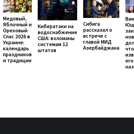
Медовый,
Ви
Сибига
Яблочный и
Ющ
Кибератаки на
рассказал о
Ореховый
зан
водоснабжение
встрече с
Спас 2026 в
но
США: взломаны
главой МИД
Украине:
до
системам 12
Азербайджана
календарь
что
штатов
праздников
изв
и традиции
его
наз