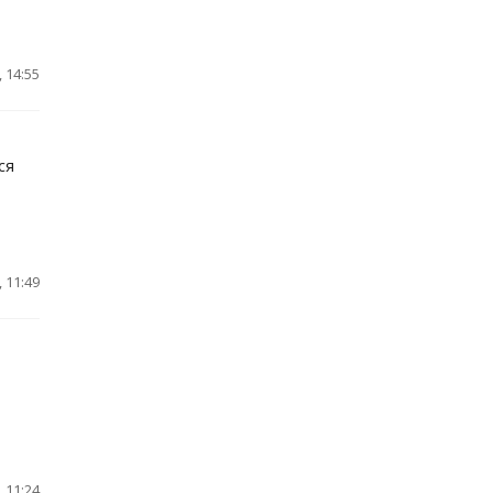
 14:55
ся
 11:49
 11:24