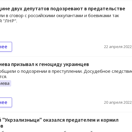
щине двух депутатов подозревают в предательстве
ли в сговор с российскими оккупантами и боевиками так
 "ЛНР".
нее
22 апреля 2022,
ева призывал к геноциду украинцев
общили о подозрении в преступлении. Досудебное следстви
ся.
иева
нее
20 апреля 2022,
 "Укрзализныци" оказался предателем и кормил
ов