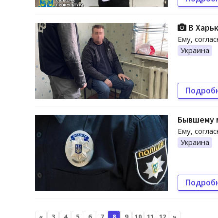
В Харьк
Ему, согла
Украина
Подроб
Бывшему 
Ему, согла
Украина
Подроб
«
3
4
5
6
7
8
9
10
11
12
»