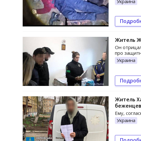
Украина
Подроб
Житель Ж
Он отрицал
про защитн
Украина
Подроб
Житель Х
беженце
Ему, согла
Украина
Подроб