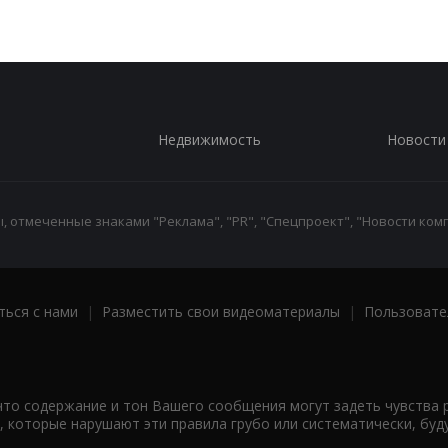
Недвижимость
Новости
 отмеченные знаками "Реклама", "PR", "Спецпроект", "Новости комп
ться с нами
|
Разместить свои видеоматериалы
|
Пользовате
что содержание и тон Вашего сообщения могут задеть чувства 
 которые нарушают эти правила грубо или систематически, буд