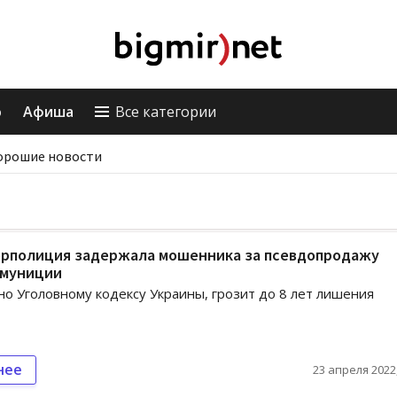
о
Афиша
Все категории
орошие новости
рполиция задержала мошенника за псевдопродажу
амуниции
сно Уголовному кодексу Украины, грозит до 8 лет лишения
нее
23 апреля 2022,