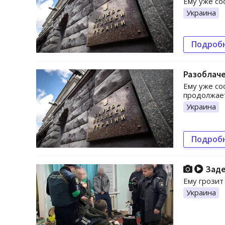
Ему уже со
Украина
Подроб
Разоблаче
Ему уже со
продолжает
Украина
Подроб
Заде
Ему грозит
Украина