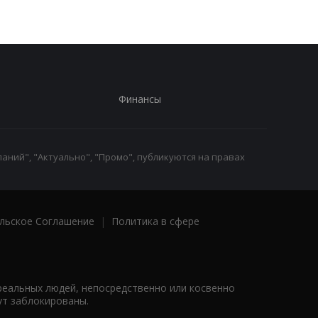
Финансы
аний", "Актуально", "Промо", публикуются на правах
льское Соглашение
|
Политика в сфере
реальных людей, непосредственно или косвенно
ут заблокированы.