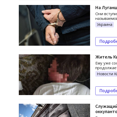
На Луган
Они вступи
называемой
Украина
Подроб
Житель Ки
Ему уже со
продолжает
Новости К
Подроб
Служащий
оккупант