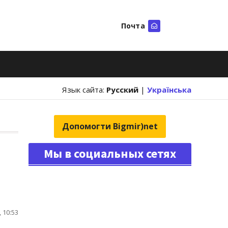
Почта
Искать
Язык сайта:
Русский
|
Українська
Допомогти Bigmir)net
Мы в социальных сетях
 10:53