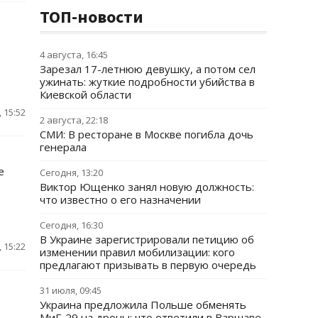
ТОП-новости
4 августа, 16:45
Зарезал 17-летнюю девушку, а потом сел
ужинать: жуткие подробности убийства в
Киевской области
 15:52
2 августа, 22:18
СМИ: В ресторане в Москве погибла дочь
генерала
е
Сегодня, 13:20
Виктор Ющенко занял новую должность:
что известно о его назначении
Сегодня, 16:30
В Украине зарегистрировали петицию об
 15:22
изменении правил мобилизации: кого
предлагают призывать в первую очередь
31 июля, 09:45
Украина предложила Польше обменять
МиГ-29 на дроны: что ответили в Варшаве