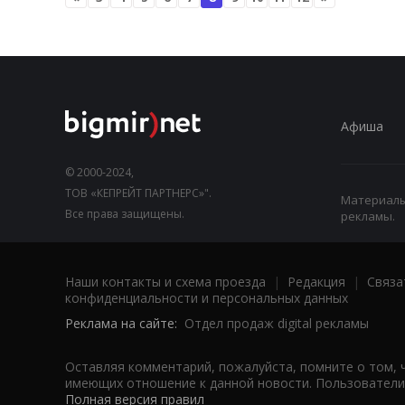
Афиша
© 2000-2024,
ТОВ «КЕПРЕЙТ ПАРТНЕРС»".
Материалы,
Все права защищены.
рекламы.
Наши контакты и схема проезда
|
Редакция
|
Связа
конфиденциальности и персональных данных
Реклама на сайте:
Отдел продаж digital рекламы
Оставляя комментарий, пожалуйста, помните о том, 
имеющих отношение к данной новости. Пользователи,
Полная версия правил