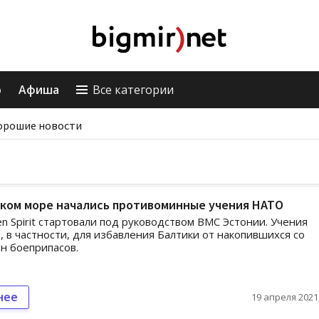
о
Афиша
Все категории
орошие новости
ском море начались противоминные учения НАТО
n Spirit стартовали под руководством ВМС Эстонии. Учения
, в частности, для избавления Балтики от накопившихся со
н боеприпасов.
нее
19 апреля 2021,