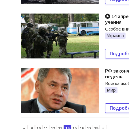
14 апре
учения
Особое вни
Украина
Подроб
РФ законч
недель
Войска яко
Мир
Подроб
«
9
10
11
12
13
14
15
16
17
18
»