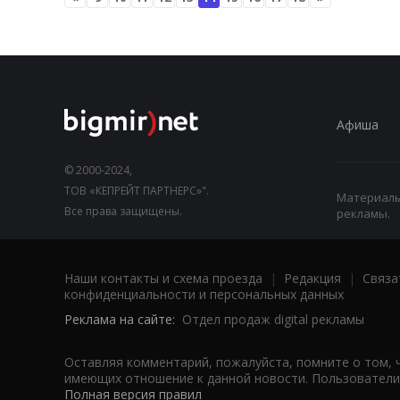
Афиша
© 2000-2024,
ТОВ «КЕПРЕЙТ ПАРТНЕРС»".
Материалы,
Все права защищены.
рекламы.
Наши контакты и схема проезда
|
Редакция
|
Связа
конфиденциальности и персональных данных
Реклама на сайте:
Отдел продаж digital рекламы
Оставляя комментарий, пожалуйста, помните о том, 
имеющих отношение к данной новости. Пользователи,
Полная версия правил