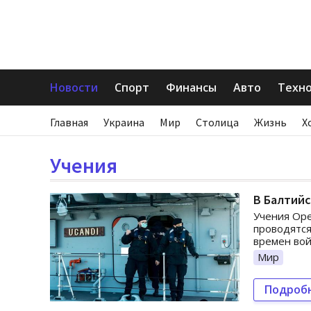
Новости
Спорт
Финансы
Авто
Техн
Главная
Украина
Мир
Столица
Жизнь
Х
Учения
В Балтий
Учения Ope
проводятся
времен вой
Мир
Подроб