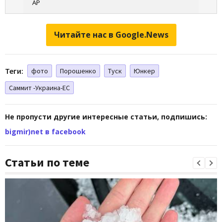
AP
Читайте нас в Google.News
Теги:
фото
Порошенко
Туск
Юнкер
Саммит -Украина-ЕС
Не пропусти другие интересные статьи, подпишись:
bigmir)net в facebook
Статьи по теме