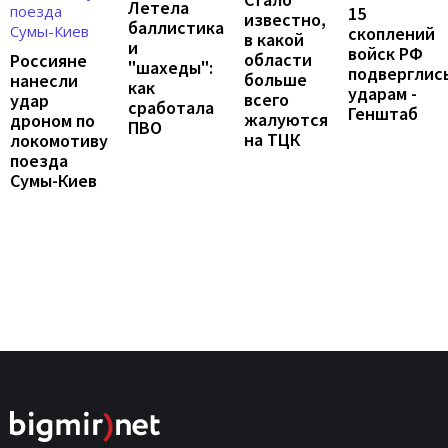
Летела
15
известно,
баллистика
скоплений
в какой
и
войск РФ
области
Россияне
"шахеды":
подверглис
больше
нанесли
как
ударам -
всего
удар
сработала
Генштаб
жалуются
дроном по
ПВО
на ТЦК
локомотиву
поезда
Сумы-Киев