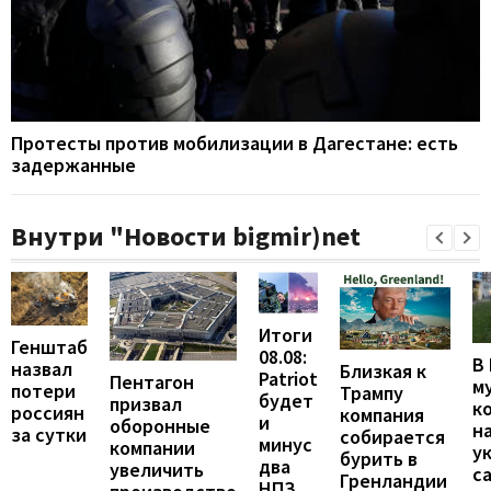
Протесты против мобилизации в Дагестане: есть
задержанные
Внутри "Новости bigmir)net
Итоги
Генштаб
08.08:
В
назвал
Близкая к
Patriot
Пентагон
м
потери
Трампу
будет
призвал
к
россиян
компания
и
оборонные
н
за сутки
собирается
минус
компании
у
бурить в
два
увеличить
с
Гренландии
НПЗ