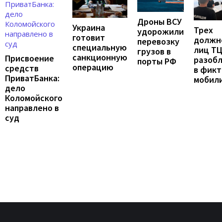
Дроны ВСУ
Украина
Трех
удорожили
готовит
должн
перевозку
специальную
лиц Т
грузов в
санкционную
Присвоение
разоб
порты РФ
операцию
средств
в фик
ПриватБанка:
мобил
дело
Коломойского
направлено в
суд