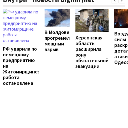
В Молдове
Возд
Херсонская
прогремел
силы
область
мощный
раск
РФ ударила по
расширила
взрыв
дета
немецкому
зону
атаки
предприятию
обязательной
Одес
на
эвакуации
Житомирщине:
работа
остановлена