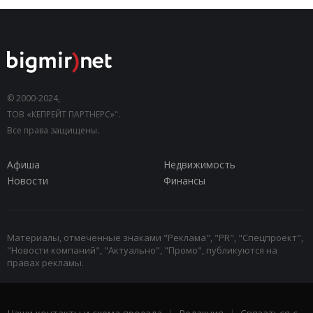
© 2000-2024,
ТОВ «КЕПРЕЙТ ПАРТНЕРС»".
Все права защищены.
Афиша
Недвижимость
Новости
Финансы
Материалы, отмеченные знаками "Реклама", "PR", "Спецпроект",
"Новости компаний", "Актуально", "Промо", публикуются на
правах рекламы.