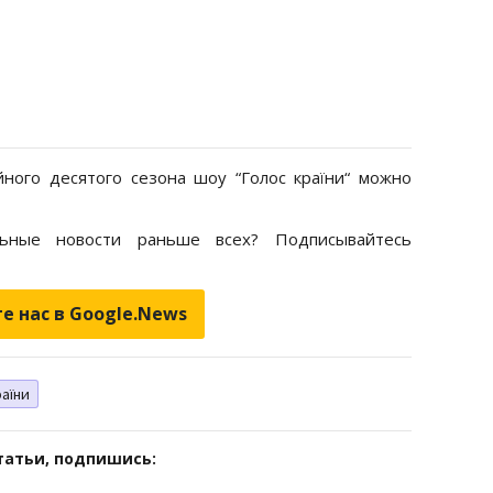
ного десятого сезона шоу “Голос країни“ можно
ьные новости раньше всех? Подписывайтесь
е нас в Google.News
раїни
татьи, подпишись: