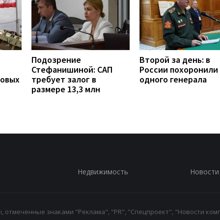
Подозрение
Второй за день: в
Стефанишиной: САП
России похоронили
новых
требует залог в
одного генерала
размере 13,3 млн
Недвижимость
Новости
 отмеченные знаками "Реклама", "PR", "Спецпроект", "Новости комп