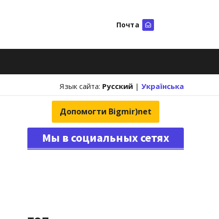
Почта
Искать
Язык сайта:
Русский
|
Українська
Допомогти Bigmir)net
Мы в социальных сетях