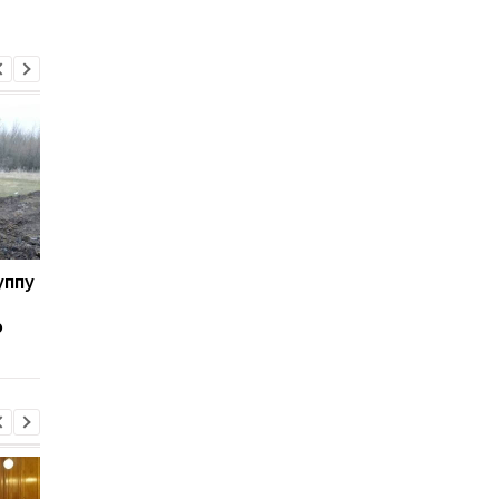
уппу
В Грузии возмутились
Непризнанная
идеей открыть второй
"Абхазия" пообещал
о
фронт против РФ
военную помощь
боевикам "ЛДНР"