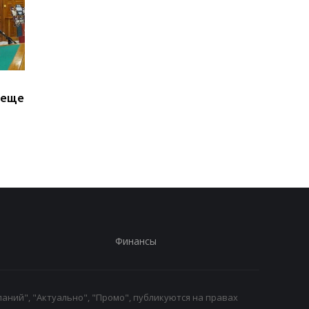
Залужный объяснил
В третий раз за две
 еще
свои слова о
недели: в Грузии
невозможности
произошел масштаб
вступления Украины в
блэкаут
НАТО
Финансы
аний", "Актуально", "Промо", публикуются на правах