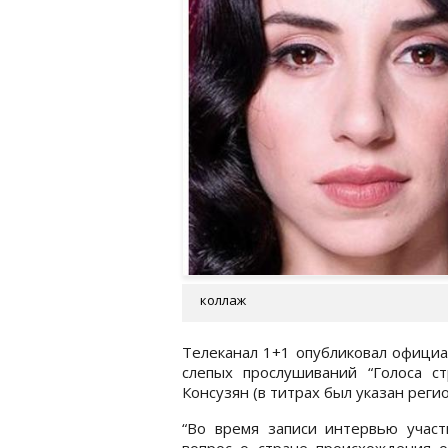
коллаж
Телеканал 1+1 опубликовал официа
слепых прослушиваний “Голоса с
Консузян (в титрах был указан регио
“Во время записи интервью участ
вопрос о стране происхождения о