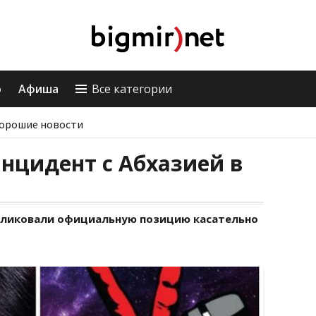
о
Афиша
Все категории
орошие новости
инцидент с Абхазией в
бликовали официальную позицию касательно