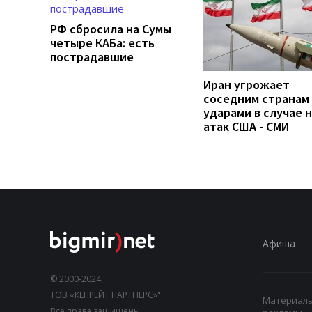
РФ сбросила на Сумы
четыре КАБа: есть
пострадавшие
Иран угрожает
соседним странам
ударами в случае 
атак США - СМИ
Афиша
© 2000-2024,
ТОВ «КЕПРЕЙТ ПАРТНЕРС»".
Материалы,
Все права защищены.