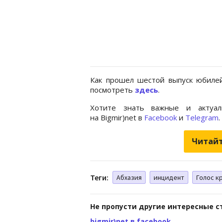
Как прошел шестой выпуск юбилей
посмотреть
здесь
.
Хотите знать важные и актуал
на Bigmir)net в
Facebook
и
Telegram
.
Читайт
Теги:
Абхазия
инцидент
Голос к
Не пропусти другие интересные с
bigmir)net в facebook