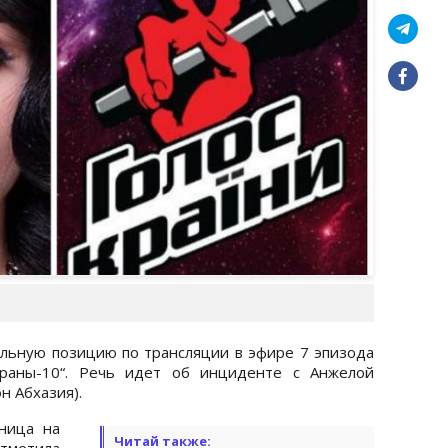
льную позицию по трансляции в эфире 7 эпизода
траны-10“. Речь идет об инциденте с Анжелой
н Абхазия).
ница на
Читай также:
тметила