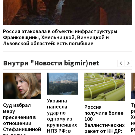
Россия атаковала в объекты инфраструктуры
Франковщины, Хмельницкой, Винницкой и
Львовской областей: есть погибшие
Внутри "Новости bigmir)net
Украина
Т
Суд избрал
нанесла
Россия
р
меру
удар по
получила более
Х
пресечения в
одному из
100
н
отношении
крупнейших
баллистических
р
Стефанишиной
НПЗ РФ: в
ракет от КНДР: