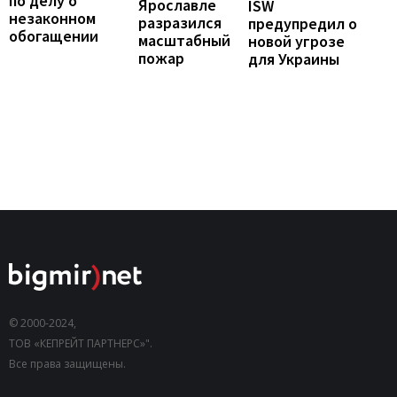
по делу о
Ярославле
ISW
незаконном
разразился
предупредил о
обогащении
масштабный
новой угрозе
пожар
для Украины
© 2000-2024,
ТОВ «КЕПРЕЙТ ПАРТНЕРС»".
Все права защищены.