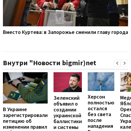
Вместо Куртева: в Запорожье сменили главу города
Внутри "Новости bigmir)net
Херсон
Мед
Зеленский
полностью
Ябл
объявил о
остался
В Украине
Оре
создании
без света
зарегистрировали
Спас
украинской
после
петицию об
Укра
баллистики
нападения
изменении правил
кал
и системы