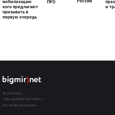
России
мобилизации:
пра
ПРО
кого предлагают
и т
призывать в
первую очередь
© 2000-2024,
ТОВ «КЕПРЕЙТ ПАРТНЕРС»".
Все права защищены.