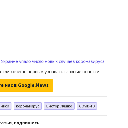
 Украине упало число новых случаев коронавируса
.
 если хочешь первым узнавать главные новости.
е нас в Google.News
вивки
коронавирус
Виктор Ляшко
COVID-19
татьи, подпишись: