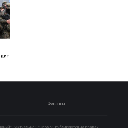
е
В Сызрани горит НПЗ
Украина хочет бить 
после атаки дронов -
пусковым РФ через
одит
соцсети
Starlink, Маск против
СМИ
Финансы
аний", "Актуально", "Промо", публикуются на правах