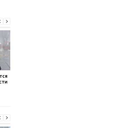
тся
В трех областях
Вспышка Гепатита А
сти
Украины могут ввести
зафиксирована толь
карантин из-за COVID-
на Виннитчине, в
19, - Кузин
остальных областях 
единичные случаи