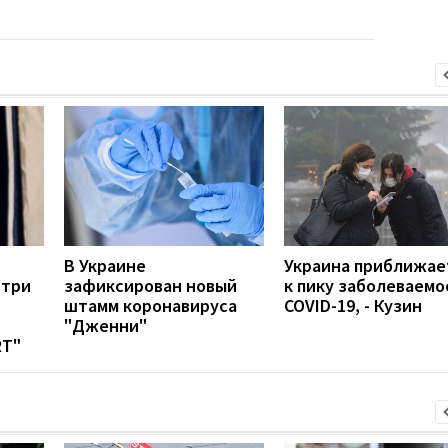
В Украине
Украина приближае
 три
зафиксирован новый
к пику заболеваемо
штамм коронавируса
COVID-19, - Кузин
"Дженни"
RT"