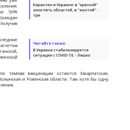
Карантин в Украине: в "красной"
селения.
зоне пять областей, в "желтой" -
ше 50%
три
 граждан
получив
оследние
Читайте также:
расчетом
В Украине стабилизируется
ганской,
ситуации с COVID-19, - Ляшко
венской
о темпам вакцинации остаются Закарпатская,
Волынская и Ровенская области. Там хотя бы одну
еления.