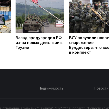
Запад предупредил РФ
ВСУ получили ново
из-за новых действий в
снаряжение
Грузии
Бундесвера: что вх
в комплект
Недвижимость
Новости
 отмеченные знаками "Реклама", "PR", "Спецпроект", "Новости комп