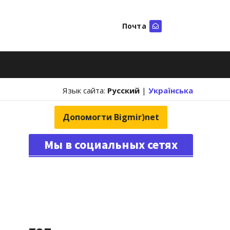
Почта
Искать
Язык сайта:
Русский
|
Українська
Допомогти Bigmir)net
Мы в социальных сетях