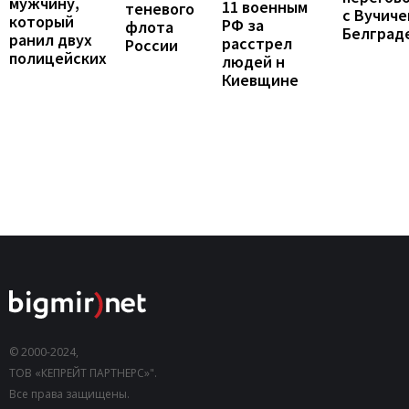
мужчину,
11 военным
теневого
с Вучиче
который
РФ за
флота
Белград
ранил двух
расстрел
России
полицейских
людей н
Киевщине
© 2000-2024,
ТОВ «КЕПРЕЙТ ПАРТНЕРС»".
Все права защищены.