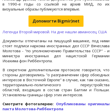
в 1990-е годы со ссылкой на архив МИД, по их
визуальные образы публикуются впервые.
Допомогти Bigmir)net
Легенда Второй мировой. На дне нашли авианосец США
Документы отпечатаны на пишущей машинке, под ними
стоят подписи наркома иностранных дел СССР Вячеслава
Молотова - "по уполномочению Правительства СССР" - и
министра иностранных дел нацистской Германии
Иоахима фон Риббентропа.
В секретном дополнительном протоколе говорится, что
стороны договорились "о разграничении сфер обоюдных
интересов в Восточной Европе" в случае, как там сказано,
территориально-политического переустройства
областей, входящих в состав стран Балтии и Польши.
Установлены границы сфер этих интересов.
Cмотрите фотогалерею:
Опубликованы оригиналы
пакта Молотова-Риббентропа