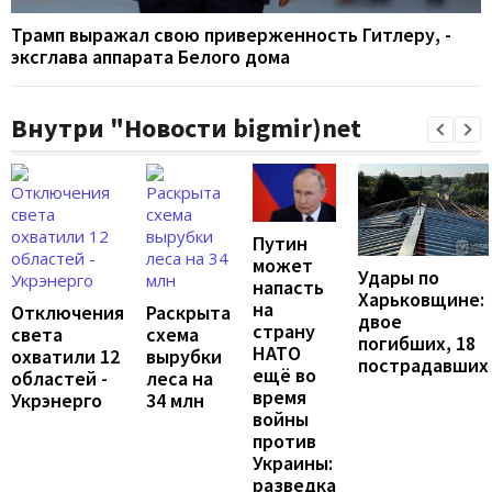
Трамп выражал свою приверженность Гитлеру, -
эксглава аппарата Белого дома
Внутри "Новости bigmir)net
Путин
может
Удары по
напасть
Харьковщине:
на
Отключения
Раскрыта
двое
страну
света
схема
погибших, 18
НАТО
охватили 12
вырубки
пострадавших
ещё во
областей -
леса на
время
Укрэнерго
34 млн
войны
против
Украины:
разведка