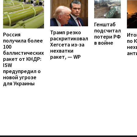
Генштаб
подсчитал
Трамп резко
Россия
Итог
потери РФ
раскритиковал
получила более
по 
в войне
Хегсета из-за
100
нех
нехватки
баллистических
ант
ракет, — WP
ракет от КНДР:
ISW
предупредил о
новой угрозе
для Украины