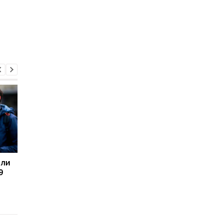
или
Киевлян призвали
В Тернополе вернул
9
надеть маски из-за
масочный режим
новой волны COVID