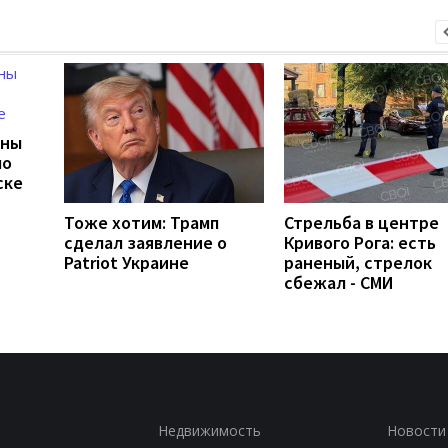
ины
ло
ске
Тоже хотим: Трамп
Стрельба в центре
сделал заявление о
Кривого Рога: есть
Patriot Украине
раненый, стрелок
сбежал - СМИ
Недвижимость
Новости