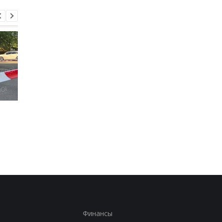
РФ стремится
РФ стремится
повторить кризис 2022
повторить кризис 20
года - Сыбига
года - Сыбига
Финансы