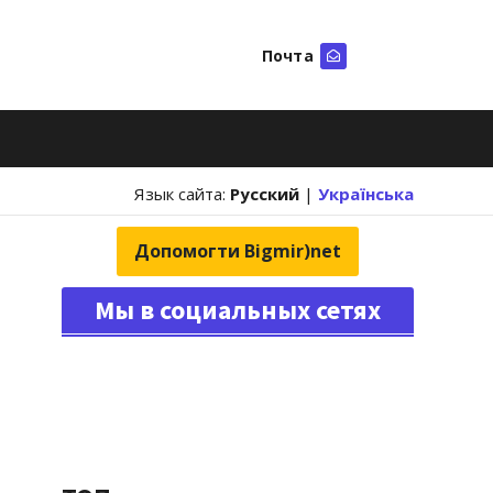
Почта
Искать
Язык сайта:
Русский
|
Українська
Допомогти Bigmir)net
Мы в социальных сетях