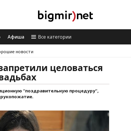
о
Афиша
Все категории
орошие новости
запретили целоваться
свадьбах
иционную “поздравительную процедуру”,
рукопожатие.