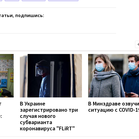
татьи, подпишись:
т
В Украине
В Минздраве озвуч
зарегистрировано три
ситуацию с COVID-1
:
случая нового
субварианта
коронавируса "FLiRT"