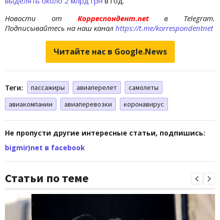
выделять около 2 млрд грн
в год.
Новости от
Корреспондент.net
в Telegram.
Подписывайтесь на наш канал
https://t.me/korrespondentnet
Читайте нас в Google.News
Теги:
пассажиры
авиаперелет
самолеты
авиакомпании
авиаперевозки
коронавирус
Не пропусти другие интересные статьи, подпишись:
bigmir)net в facebook
Статьи по теме