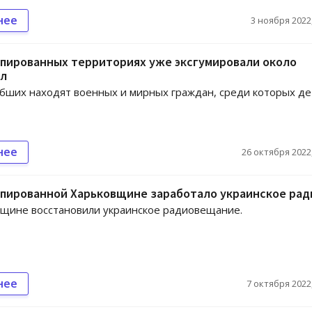
нее
3 ноября 2022,
упированных территориях уже эксгумировали около
ел
бших находят военных и мирных граждан, среди которых де
нее
26 октября 2022,
упированной Харьковщине заработало украинское рад
щине восстановили украинское радиовещание.
нее
7 октября 2022,