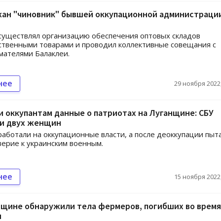
ан "чиновник" бывшей оккупационной администраци
уществлял организацию обеспечения оптовых складов
твенными товарами и проводил коллективные совещания с
ателями Балаклеи.
нее
29 ноября 2022,
 оккупантам данные о патриотах на Луганщине: СБУ
и двух женщин
ботали на оккупационные власти, а после деоккупации пыт
верие к украинским военным.
нее
15 ноября 2022,
нщине обнаружили тела фермеров, погибших во время
и