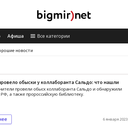
о
Афиша
Все категории
орошие новости
провело обыски у коллаборанта Сальдо: что нашли
ители провели обыск коллаборанта Сальдо и обнаружили
РФ, а также пророссийскую библиотеку.
нее
6 января 2023,