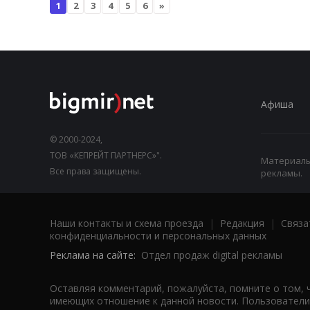
1
2
3
4
5
6
»
Афиша
© 2000-2024,
ТОВ «КЕПРЕЙТ ПАРТНЕРС»".
Материалы,
Все права защищены.
рекламы.
Наши контакты и схема проезда
|
Редакция
|
Связа
конфиденциальности и персональных данных
Реклама на сайте:
Отдел продаж digital рекламы
Оставляя комментарий, пожалуйста, помните о том, 
имеющих отношение к данной новости. Пользователи,