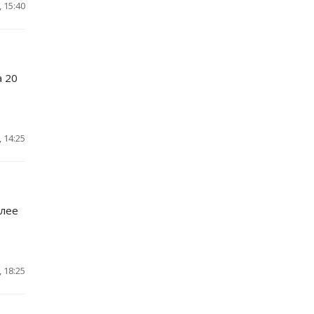
 15:40
а 20
 14:25
олее
 18:25