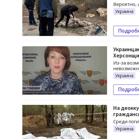
Вероятно, 
Украина
Подроб
Украинца
Херсонщин
Из-за возм
невозможн
Украина
Подроб
На деокк
гражданс
Среди поги
Украина