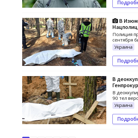
Подроб
В Изюме
Нацполиц
Полиция пр
сентября б
Украина
Подроб
В деоккуп
Генпроку
В деоккупи
90 тел вер
Украина
Подроб