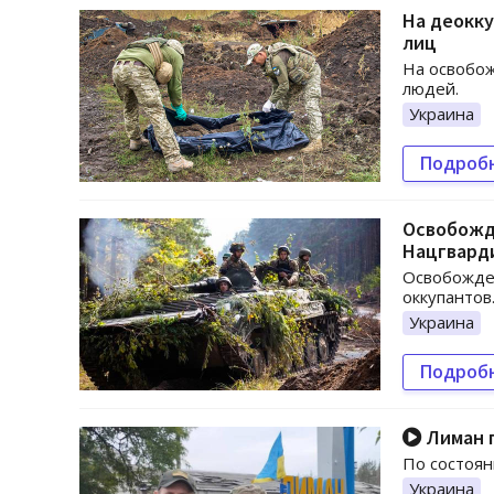
На деокк
лиц
На освобо
людей.
Украина
Подроб
Освобожд
Нацгвард
Освобожден
оккупантов
Украина
Подроб
Лиман п
По состоян
Украина