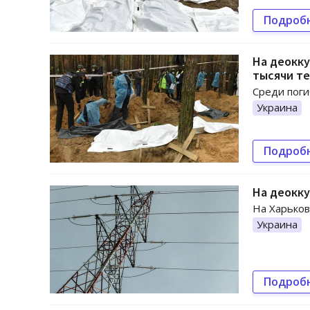
Подроб
На деокк
тысячи т
Среди поги
Украина
Подроб
На деокк
На Харьков
Украина
Подроб