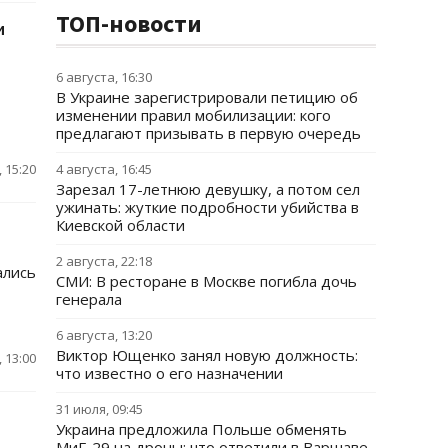
ТОП-новости
и
6 августа, 16:30
В Украине зарегистрировали петицию об
изменении правил мобилизации: кого
предлагают призывать в первую очередь
 15:20
4 августа, 16:45
Зарезал 17-летнюю девушку, а потом сел
ужинать: жуткие подробности убийства в
Киевской области
2 августа, 22:18
ались
СМИ: В ресторане в Москве погибла дочь
генерала
6 августа, 13:20
Виктор Ющенко занял новую должность:
 13:00
что известно о его назначении
31 июля, 09:45
Украина предложила Польше обменять
МиГ-29 на дроны: что ответили в Варшаве