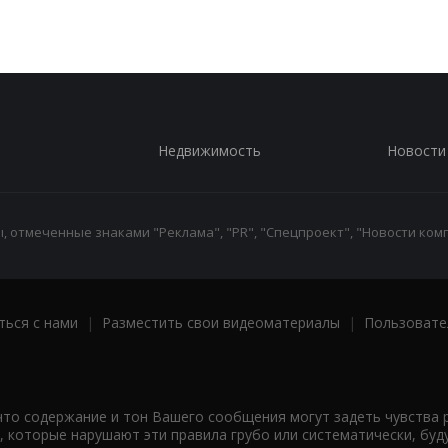
Недвижимость
Новости
 отмеченные знаками "Реклама", "PR", "Спецпроект", "Новости комп
ться с нами
|
Разместить свои видеоматериалы
|
Пользовате
что содержание и тон Вашего сообщения могут задеть чувства 
 которые нарушают эти правила грубо или систематически, буд