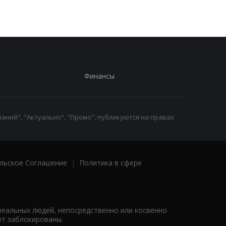
Финансы
аний", "Актуально", "Промо", публикуются на правах
льское Соглашение
|
Политика в сфере
реальных людей, непосредственно или косвенно
ут заблокированы.