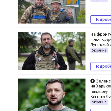
Подроб
На фронте
Освобожде
Луганской 
Украина
Подроб
Зеленс
на Харьк
Владимир З
Казачья Ло
Украина