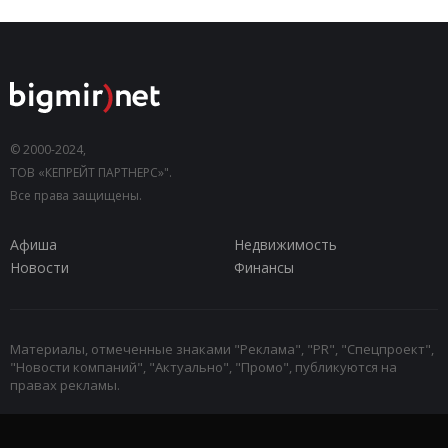
© 2000-2024,
ТОВ «КЕПРЕЙТ ПАРТНЕРС»".
Все права защищены.
Афиша
Недвижимость
Новости
Финансы
Материалы, отмеченные знаками "Реклама", "PR", "Спецпроект",
"Новости компаний", "Актуально", "Промо", публикуются на
правах рекламы.