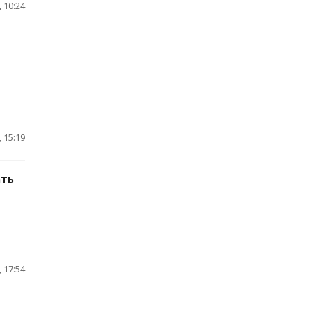
 10:24
 15:19
ать
 17:54