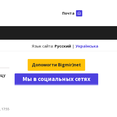
Почта
Искать
Язык сайта:
Русский
|
Українська
Допомогти Bigmir)net
ицу
Мы в социальных сетях
 17:55