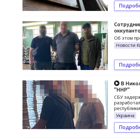
Подроб
Сотрудни
оккупант
Об этом пр
Новости К
Подроб
В Нико
"ННР"
СБУ задерж
разработал
республики
Украина
Подроб