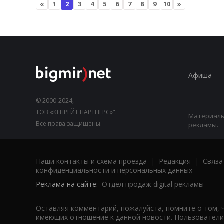
«
1
2
3
4
5
6
7
8
9
10
»
Афиша
© 2000-2024,
ТОВ «КЕПРЕЙТ ПАРТНЕРС»".
Материалы,
Все права защищены.
рекламы.
Наши контакты и схема проезда
|
Редакция
|
Связа
конфиденциальности и персональных данных
Реклама на сайте:
Отдел продаж digital рекламы
Оставляя комментарий, пожалуйста, помните о том, 
имеющих отношение к данной новости. Пользователи,