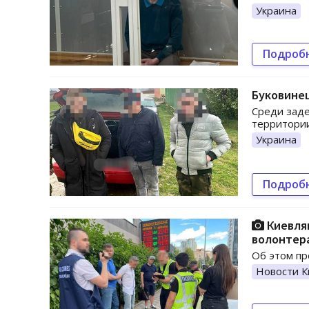
Украина
Подроб
Буковинец
Среди заде
территории
Украина
Подроб
Киевлян
волонтер
Об этом пр
Новости К