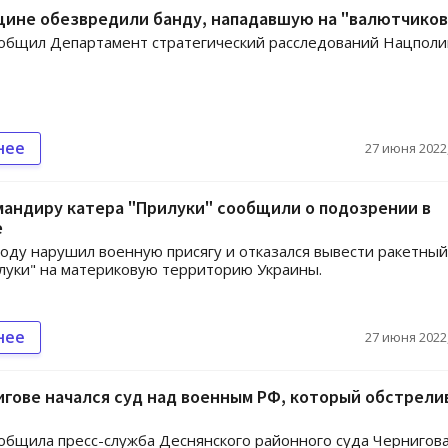
щине обезвредили банду, нападавшую на "валютчиков
ообщил Департамент стратегический расследований Нацпол
нее
27 июня 2022,
андиру катера "Прилуки" сообщили о подозрении в
е
году нарушил военную присягу и отказался вывести ракетный
луки" на материковую территорию Украины.
нее
27 июня 2022,
гове начался суд над военным РФ, который обстрели
общила пресс-служба Деснянского районного суда Чернигова