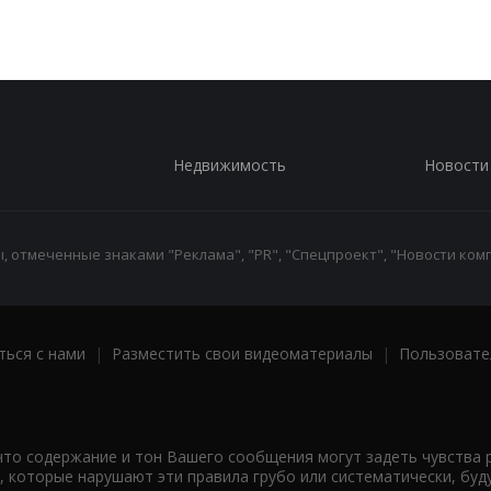
Недвижимость
Новости
 отмеченные знаками "Реклама", "PR", "Спецпроект", "Новости комп
ться с нами
|
Разместить свои видеоматериалы
|
Пользовате
что содержание и тон Вашего сообщения могут задеть чувства 
 которые нарушают эти правила грубо или систематически, буд