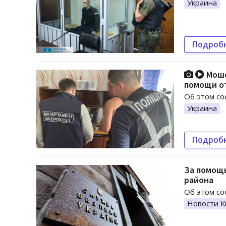
Украина
Подроб
Моше
помощи о
Об этом с
Украина
Подроб
За помощь
района
Об этом со
Новости К