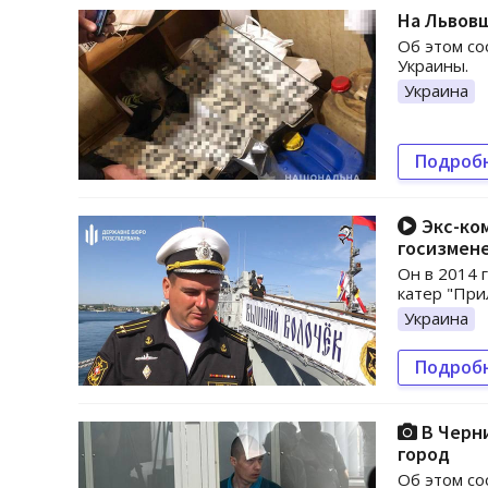
На Львов
Об этом с
Украины.
Украина
Подроб
Экс-ком
госизмен
Он в 2014 
катер "При
Украина
Подроб
В Черни
город
Об этом со