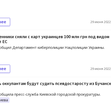
нее
29 июня 2022,
нники сняли с карт украинцев 100 млн грн под видом
т ЕС
ообщил Департамент киберполиции Нацполиции Украины.
нее
29 июня 2022,
 оккупантам будут судить псевдостаросту из Бучанс
общила пресс-служба Киевской городской прокуратуры.
иева