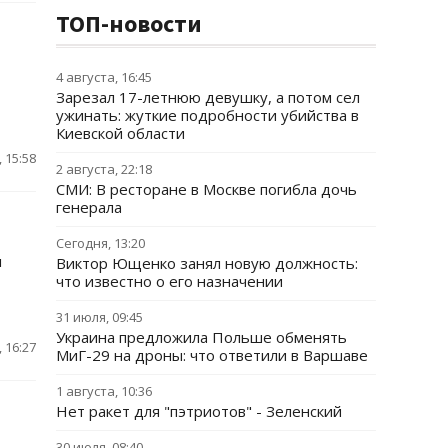
ТОП-новости
4 августа, 16:45
Зарезал 17-летнюю девушку, а потом сел
ужинать: жуткие подробности убийства в
Киевской области
 15:58
2 августа, 22:18
СМИ: В ресторане в Москве погибла дочь
генерала
Сегодня, 13:20
л
Виктор Ющенко занял новую должность:
что известно о его назначении
31 июля, 09:45
Украина предложила Польше обменять
 16:27
МиГ-29 на дроны: что ответили в Варшаве
1 августа, 10:36
Нет ракет для "пэтриотов" - Зеленский
30 июля, 08:40