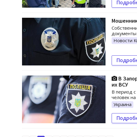
Подроб
Мошенник
Собственни
документы 
Новости К
Подроб
В Запо
их ВСУ
В период с
человек на
Украина
Подроб