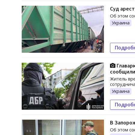
Суд арест
Об этом со
Украина
Подроб
Главарю
сообщили
Житель вре
сотруднича
Украина
Подроб
В Запорож
Об этом со