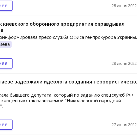
нее
28 июня 2022,
к киевского оборонного предприятия оправдывал
ов
оинформировала пресс-служба Офиса генпрокурора Украины.
иева
нее
28 июня 2022,
лаеве задержали идеолога создания террористическ
ала бывшего депутата, который по заданию спецслужб РФ
 концепцию так называемой "Николаевской народной
".
нее
27 июня 2022,