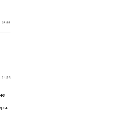
 15:55
 14:56
ие
уры.