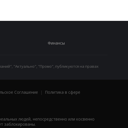
Финансы
аний", "Актуально", "Промо", публикуются на правах
льское Соглашение
|
Политика в сфере
реальных людей, непосредственно или косвенно
ут заблокированы.