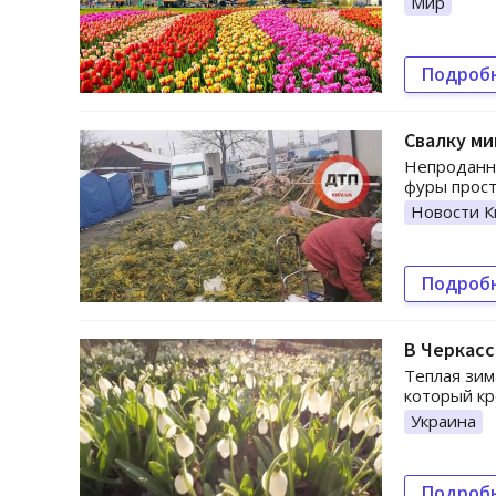
Мир
Подроб
Свалку ми
Непроданн
фуры прост
Новости К
Подроб
В Черкасс
Теплая зим
который кр
Украина
Подроб