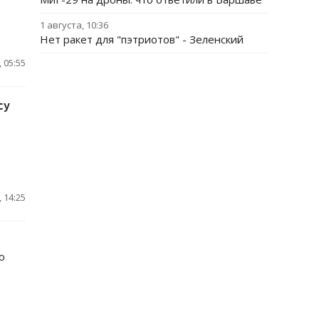
1 августа, 10:36
Нет ракет для "пэтриотов" - Зеленский
 05:55
су
 14:25
ю