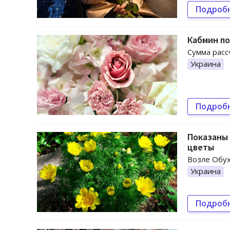
Подроб
Кабмин по
Сумма расс
Украина
Подроб
Показаны 
цветы
Возле Обух
Украина
Подроб