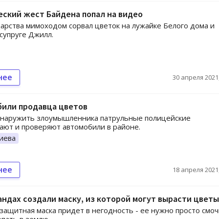
ский жест Байдена попал на видео
дарства мимоходом сорвал цветок на лужайке Белого дома и
 супруге Джилл.
нее
30 апреля 2021,
били продавца цветов
бнаружить злоумышленника патрульные полицейские
ают и проверяют автомобили в районе.
иева
нее
18 апреля 2021,
ндах создали маску, из которой могут вырасти цветы
 защитная маска придет в негодность - ее нужно просто смо