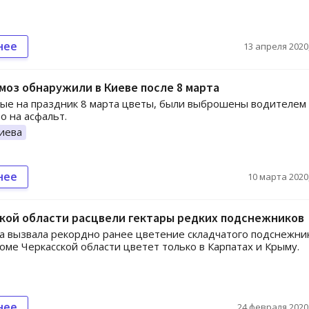
нее
13 апреля 2020,
моз обнаружили в Киеве после 8 марта
ые на праздник 8 марта цветы, были выброшены водителем
о на асфальт.
иева
нее
10 марта 2020,
кой области расцвели гектары редких подснежников
а вызвала рекордно ранее цветение складчатого подснежник
оме Черкасской области цветет только в Карпатах и Крыму.
нее
24 февраля 2020,