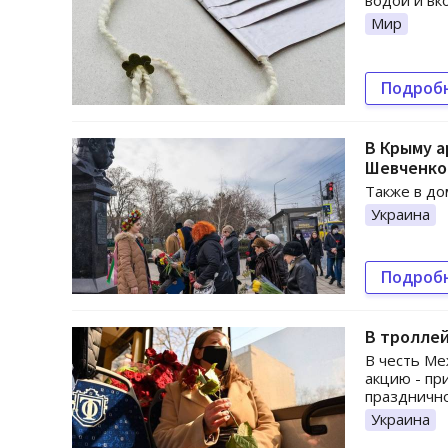
водой и вк
Мир
Подроб
В Крыму а
Шевченко
Также в до
Украина
Подроб
В тролле
В честь Ме
акцию - пр
празднично
Украина