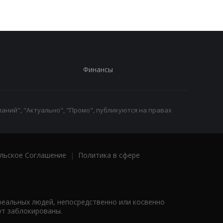
Финансы
аний", "Актуально", "Промо", публикуются на правах
льское Соглашение
|
Политика в сфере
реальных людей, непосредственно или косвенно
ут заблокированы.