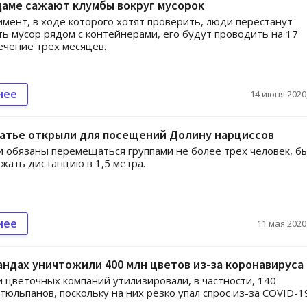
даме сажают клумбы вокруг мусорок
имент, в ходе которого хотят проверить, люди перестанут
ь мусор рядом с контейнерами, его будут проводить на 17
ечение трех месяцев.
нее
14 июня 2020,
патье открыли для посещений Долину нарциссов
 обязаны перемещаться группами не более трех человек, бы
ржать дистанцию в 1,5 метра.
нее
11 мая 2020,
ндах уничтожили 400 млн цветов из-за коронавируса
 цветочных компаний утилизировали, в частности, 140
тюльпанов, поскольку на них резко упал спрос из-за COVID-1