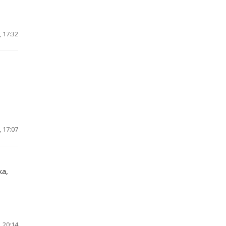
 17:32
 17:07
а,
 20:14