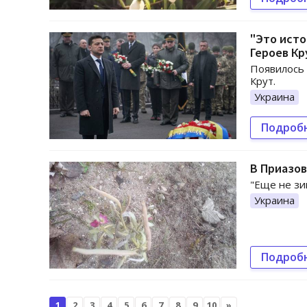
"Это исто
Героев Кр
Появилось 
Крут.
Украина
Подроб
В Приазов
"Еще не зи
Украина
Подроб
1
2
3
4
5
6
7
8
9
10
»