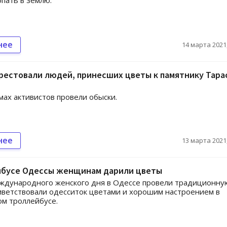
опать в землю.
нее
14 марта 2021,
рестовали людей, принесших цветы к памятнику Тара
мах активистов провели обыски.
нее
13 марта 2021,
йбусе Одессы женщинам дарили цветы
ждународного женского дня в Одессе провели традиционну
иветствовали одесситок цветами и хорошим настроением в
м троллейбусе.