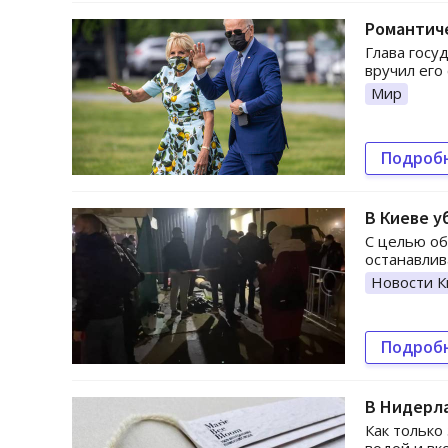
Романтиче
Глава госу
вручил его
Мир
Подроб
В Киеве у
С целью о
останавлив
Новости К
Подроб
В Нидерла
Как только