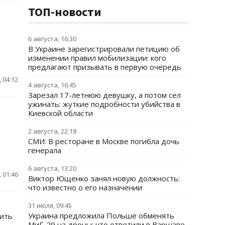
ТОП-новости
6 августа, 16:30
В Украине зарегистрировали петицию об
изменении правил мобилизации: кого
предлагают призывать в первую очередь
 04:12
4 августа, 16:45
Зарезал 17-летнюю девушку, а потом сел
ужинать: жуткие подробности убийства в
Киевской области
2 августа, 22:18
СМИ: В ресторане в Москве погибла дочь
генерала
6 августа, 13:20
 01:46
Виктор Ющенко занял новую должность:
что известно о его назначении
31 июля, 09:45
Украина предложила Польше обменять
чить
МиГ-29 на дроны: что ответили в Варшаве