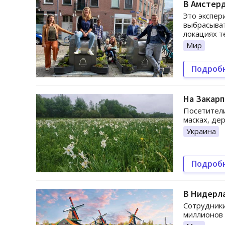
В Амстер
Это экспер
выбрасыват
локациях т
Мир
Подроб
На Закар
Посетители
масках, де
Украина
Подроб
В Нидерла
Сотрудники
миллионов 