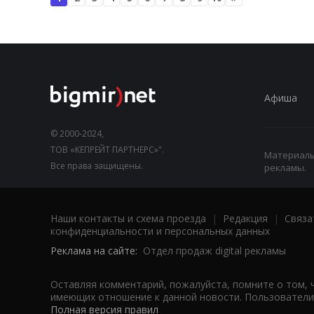
Афиша
© 2000-2024,
ТОВ «КЕПРЕЙТ ПАРТНЕРС»".
Материалы,
Все права защищены.
рекламы.
Наши контакты и схема проезда
|
Редакция
|
Связа
конфиденциальности и персональных данных
Реклама на сайте:
Отдел продаж digital рекламы
Оставляя комментарий, пожалуйста, помните о том, 
имеющих отношение к данной новости. Пользователи,
Полная версия правил