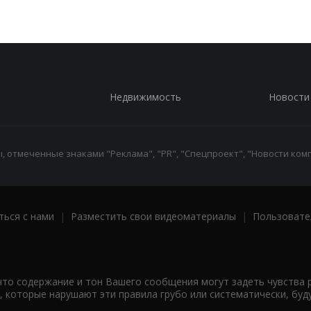
Недвижимость
Новости
 отмеченные знаками "Реклама", "PR", "Спецпроект", "Новости комп
ться с нами
|
Разместить свои видеоматериалы
|
Пользовате
что содержание и тон Вашего сообщения могут задеть чувства 
 которые нарушают эти правила грубо или систематически, буд