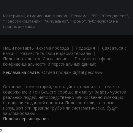
Материалы, отмеченные знаками "Реклама", "PR", "Спецпроект",
"Новости компаний", "Актуально", "Промо", публикуются на
правах рекламы.
Наши контакты и схема проезда
|
Редакция
|
Связаться с
нами
|
Разместить свои видеоматериалы
|
Пользовательское Соглашение
|
Политика в сфере
конфиденциальности и персональных данных
Реклама на сайте:
Отдел продаж digital рекламы
Оставляя комментарий, пожалуйста, помните о том, что
содержание и тон Вашего сообщения могут задеть чувства
реальных людей, непосредственно или косвенно имеющих
отношение к данной новости. Пользователи, которые
нарушают эти правила грубо или систематически, будут
заблокированы.
Полная версия правил
x