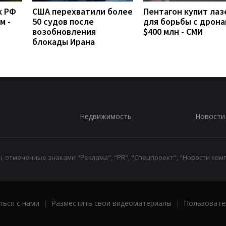
к РФ
США перехватили более
Пентагон купит ла
м -
50 судов после
для борьбы с дрон
возобновления
$400 млн - СМИ
блокады Ирана
Недвижимость
Новости
 отмеченные знаками "Реклама", "PR", "Спецпроект", "Новости комп
ться с нами
|
Разместить свои видеоматериалы
|
Пользовате