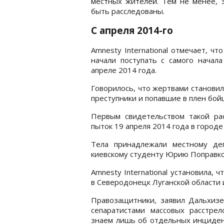
местных жителей. Тем не менее, э
быть расследованы.
С апреля 2014-го
Amnesty International отмечает, ч
начали поступать с самого начал
апреле 2014 года.
Говорилось, что жертвами становил
преступники и попавшие в плен бой
Первым свидетельством такой ра
пыток 19 апреля 2014 года в городе
Тела принадлежали местному де
киевскому студенту Юрию Поправко
Amnesty International установила, 
в Северодонецк Луганской области 
Правозащитники, заявил Дальхизе
сепаратистами массовых расстре
знаем лишь об отдельных инциден