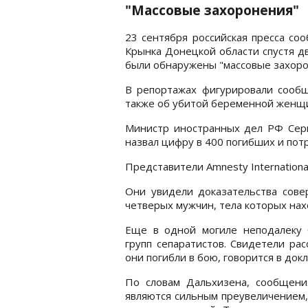
"Массовые захоронения"
23 сентября российская пресса со
Крынка Донецкой области спустя дв
были обнаружены "массовые захоро
В репортажах фигурировали сообщ
также об убитой беременной женщин
Министр иностранных дел РФ Серге
назвал цифру в 400 погибших и по
Представители Amnesty Internationa
Они увидели доказательства сове
четверых мужчин, тела которых нах
Еще в одной могиле неподалеку 
групп сепаратистов. Свидетели расс
они погибли в бою, говорится в докл
По словам Дальхизена, сообщени
являются сильным преувеличением,