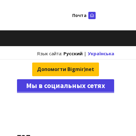
Почта
Искать
Язык сайта:
Русский
|
Українська
Допомогти Bigmir)net
Мы в социальных сетях