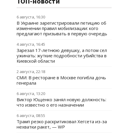
ТОП-новости
6 августа, 16:30
В Украине зарегистрировали петицию об
изменении правил мобилизации: кого
предлагают призывать в первую очередь
4 августа, 16:45
Зарезал 17-летнюю девушку, а потом сел
ужинать: жуткие подробности убийства в
Киевской области
2 августа, 22:18
СМИ: В ресторане в Москве погибла дочь
генерала
6 августа, 13:20
Виктор Ющенко занял новую должность:
что известно о его назначении
6 августа, 08:55
Трамп резко раскритиковал Хегсета из-за
нехватки ракет, — WP