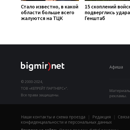
Стало известно, в какой
15 скоплений войс
области больше всего
подверглись удара
жалуются на ТЦК
Генштаб
Афиша
© 2000-2024,
ТОВ «КЕПРЕЙТ ПАРТНЕРС»".
Материалы,
Все права защищены.
рекламы.
Наши контакты и схема проезда
|
Редакция
|
Связа
конфиденциальности и персональных данных