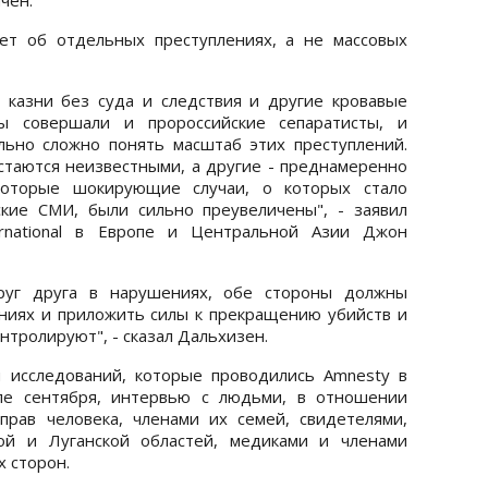
ет об отдельных преступлениях, а не массовых
 казни без суда и следствия и другие кровавые
ны совершали и пророссийские сепаратисты, и
льно сложно понять масштаб этих преступлений.
остаются неизвестными, а другие - преднамеренно
екоторые шокирующие случаи, о которых стало
ские СМИ, были сильно преувеличены", - заявил
ernational в Европе и Центральной Азии Джон
друг друга в нарушениях, обе стороны должны
ниях и приложить силы к прекращению убийств и
нтролируют", - сказал Дальхизен.
 исследований, которые проводились Amnesty в
але сентября, интервью с людьми, в отношении
рав человека, членами их семей, свидетелями,
ой и Луганской областей, медиками и членами
 сторон.