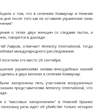
общила о том, что в селениях Коммунар и Нижняя
а дня после того как их оставили украинские силы
нения".
ения о телах двух женщин со следами пыток, а
е, говорится в докладе.
й Лавров, отмечает Amnesty International, тогда
требовал международного расследования.
l посетили это место 26 сентября.
ршения украинскими силами внесудебных казней
одились в двух могилах в селении Коммунар.
были захоронены пять участников вооруженных
казали представителям Amnesty International, что
аде.
я о "массовых захоронениях" в Нижней Крынке
 поскольку речь идет об убийстве только четырех