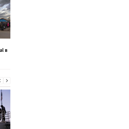
Британец Эйден Эслин
В Мариуполе оккупа
al в
сообщил, что его скоро
начали "медленную
казнят в "ДНР"
эксгумацию" умерши
советник мэра