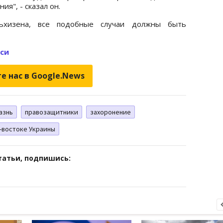
я", - сказал он.
ьхизена, все подобные случаи должны быть
-си
е нас в Google.News
азнь
правозащитники
захоронение
о-востоке Украины
татьи, подпишись: