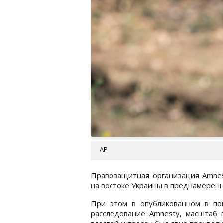
AP
Правозащитная организация Amnest
на востоке Украины в преднамеренн
При этом в опубликованном в пон
расследование Amnesty, масштаб 
властей и прессы был явно преувели