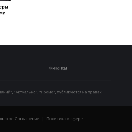
зеры
Названы потери России
ЕС отреагировал на
ами
по состоянию на 8
"адские санкции" С
августа
против России
Финансы
аний", "Актуально", "Промо", публикуются на правах
льское Соглашение
|
Политика в сфере