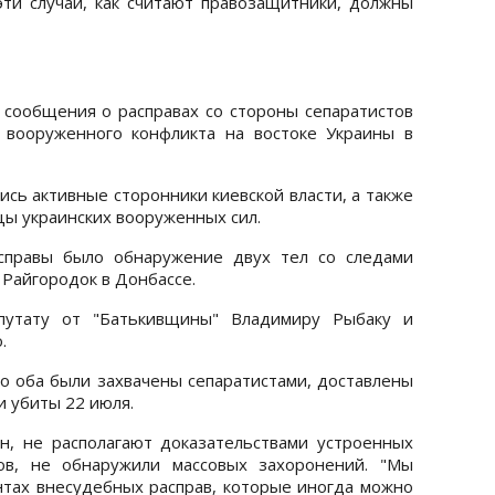
ти случаи, как считают правозащитники, должны
то сообщения о расправах со стороны сепаратистов
а вооруженного конфликта на востоке Украины в
ись активные сторонники киевской власти, а также
цы украинских вооруженных сил.
справы было обнаружение двух тел со следами
 Райгородок в Донбассе.
путату от "Батькивщины" Владимиру Рыбаку и
.
что оба были захвачены сепаратистами, доставлены
и убиты 22 июля.
н, не располагают доказательствами устроенных
лов, не обнаружили массовых захоронений. "Мы
тах внесудебных расправ, которые иногда можно