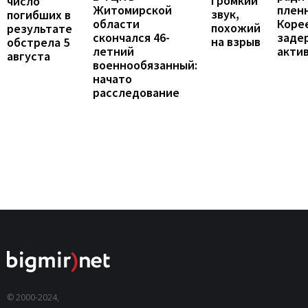
громкий
число
Житомирской
пленн
звук,
погибших в
области
Коре
похожий
результате
скончался 46-
заде
на взрыв
обстрела 5
летний
акти
августа
военнообязанный:
начато
расследование
© 2000-2024,