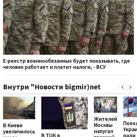
Е-реестр военнообязанных будет показывать, где
человек работает и платит налоги, - ВСУ
Внутри "Новости bigmir)net
Жителей
Поех
Москвы
В Киеве
Укра
напугал
увеличилось
В ТЦК в
ради