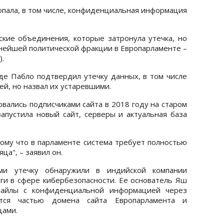
попала, в том числе, конфиденциальная информация
ские объединения, которые затронула утечка, но
упнейшей политической фракции в Европарламенте –
.
е Пабло подтвердил утечку данных, в том числе
ей, но назвал их устаревшими.
овались подписчиками сайта в 2018 году на старом
запустила новый сайт, серверы и актуальная база
тому что в парламенте система требует полностью
ца", – заявил он.
ми утечку обнаружили в индийской компании
и в сфере кибербезопасности. Ее основатель Яш
 файлы с конфиденциальной информацией через
ется частью домена сайта Европарламента и
цами.