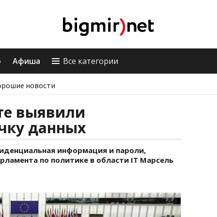
о
Афиша
Все категории
орошие новости
те выявили
чку данных
иденциальная информация и пароли,
рламента по политике в области IT Марсель