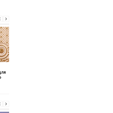
Европарламент признал
Премия Сахарова
для
Голодомор геноцидом
присуждена Украине
о
украинского народа
Что сказал Зеленск