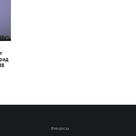
В Украине
Зеленский объявил 
т
зарегистрировали
создании украинско
град
петицию об изменении
баллистики и систе
38
правил мобилизации:
ПРО
кого предлагают
призывать в первую
очередь
Финансы