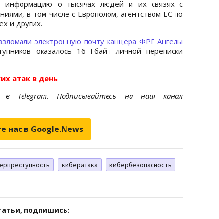
и информацию о тысячах людей и их связях с
иями, в том числе с Европолом, агентством ЕС по
x и других.
взломали электронную почту канцера ФРГ Ангелы
тупников оказалось 16 Гбайт личной переписки
их атак в день
et
в Telegram. Подписывайтесь на наш канал
е нас в Google.News
ерпреступность
кибератака
кибербезопасность
татьи, подпишись: