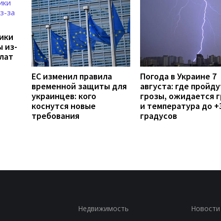
дики
 из-
лат
ЕС изменил правила
Погода в Украине 7
временной защиты для
августа: где пройду
украинцев: кого
грозы, ожидается 
коснутся новые
и температура до +
требования
градусов
Недвижимость
Новости