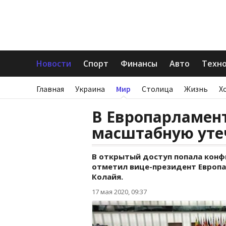
Новости
Спорт
Финансы
Авто
Техн
Главная
Украина
Мир
Столица
Жизнь
Х
В Европарламен
масштабную уте
В открытый доступ попала конф
отметил вице-президент Европа
Колайя.
17 мая 2020, 09:37