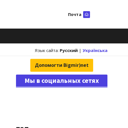
Почта
Искать
Язык сайта:
Русский
|
Українська
Допомогти Bigmir)net
Мы в социальных сетях