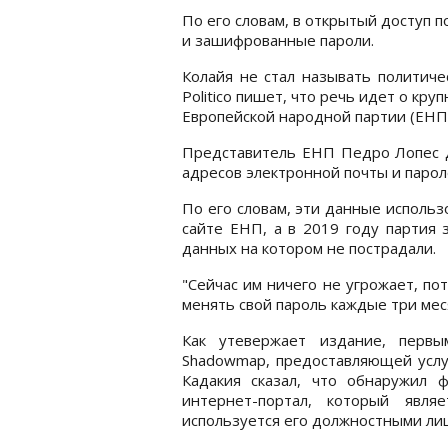
По его словам, в открытый доступ 
и зашифрованные пароли.
Колайя не стал называть политиче
Politico пишет, что речь идет о кр
Европейской народной партии (EНП)
Представитель EНП Педро Лопес д
адресов электронной почты и парол
По его словам, эти данные использ
сайте EНП, а в 2019 году партия 
данных на котором не пострадали.
"Сейчас им ничего не угрожает, по
менять свой пароль каждые три меся
Как утевержает издание, первы
Shadowmap, предоставляющей услуг
Кадакия сказал, что обнаружил
интернет-портал, который явля
используется его должностными ли