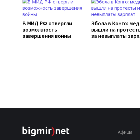
В МИД РФ отвергли
Эбола в Конго: ме
возможность
вышли на протесты
завершения войны
за невыплаты зарп
Афиша